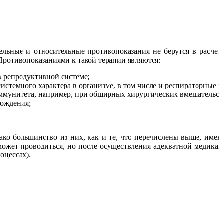
ельные и относительные противопоказания не берутся в расчет
 Противопоказаниями к такой терапии являются:
 репродуктивной системе;
стемного характера в организме, в том числе и респираторные 
ммунитета, например, при обширных хирургических вмешательст
хождения;
ко большинство из них, как и те, что перечислены выше, име
может проводиться, но после осуществления адекватной медик
оцессах).