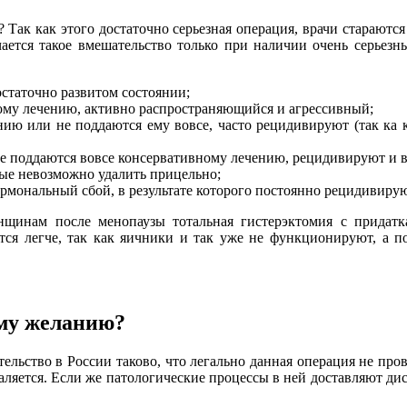
 Так как этого достаточно серьезная операция, врачи стараются
ается такое вмешательство только при наличии очень серьезн
остаточно развитом состоянии;
ому лечению, активно распространяющийся и агрессивный;
нию или не поддаются ему вовсе, часто рецидивируют (так ка 
не поддаются вовсе консервативному лечению, рецидивируют и
ые невозможно удалить прицельно;
мональный сбой, в результате которого постоянно рецидивирую
щинам после менопаузы тотальная гистерэктомия с придатка
ся легче, так как яичники и так уже не функционируют, а п
ому желанию?
льство в России таково, что легально данная операция не пров
аляется. Если же патологические процессы в ней доставляют дис