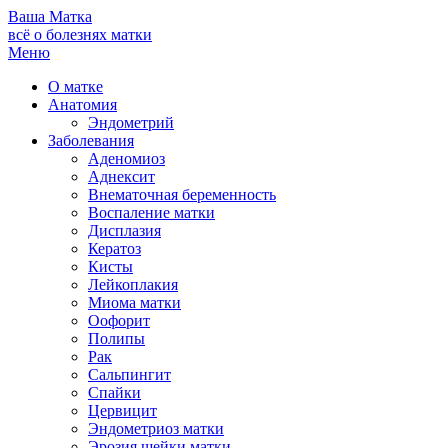
Ваша
Матка
всё о болезнях матки
Меню
О матке
Анатомия
Эндометрий
Заболевания
Аденомиоз
Аднексит
Внематочная беременность
Воспаление матки
Дисплазия
Кератоз
Кисты
Лейкоплакия
Миома матки
Оофорит
Полипы
Рак
Сальпингит
Спайки
Цервицит
Эндометриоз матки
Эрозия шейки матки