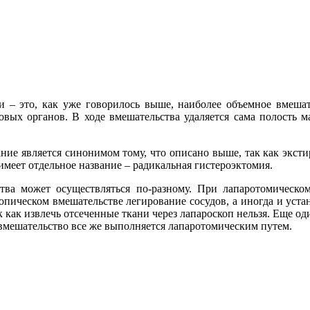
и – это, как уже говорилось выше, наиболее объемное вмешате
вых органов. В ходе вмешательства удаляется сама полость ма
ание является синонимом тому, что описано выше, так как эксти
 имеет отдельное название – радикальная гистероэктомия.
тва может осуществляться по-разному. При лапаротомическом
пическом вмешательстве легирование сосудов, а иногда и уста
 как извлечь отсеченные ткани через лапароскоп нельзя. Еще од
 вмешательство все же выполняется лапаротомическим путем.