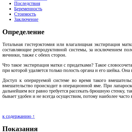
Последствия
Беременность
Стоимость
Заключение
Определение
Тотальная гистерэктомия или влагалищная экстирпация матк
составляющие репродуктивной системы, за исключением поло
яичники, также с обеих сторон.
Что такое экстирпация матки с придатками? Такое словосочет
при которой удаляется только полость органа и его шейка. Она
Доступ к оперируемой системе во время такого вмешательс
вмешательство происходит в операционной яме. При лапароско
дальнейшем все равно требуется рассекать брюшную стенку, так
бывает удобен и не всегда осуществим, потому наиболее часто
к содержанию ↑
Показания