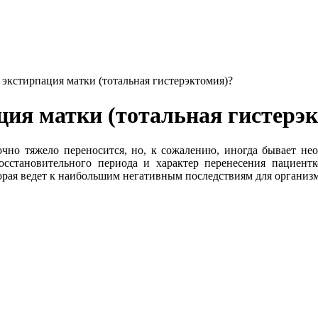
 экстирпация матки (тотальная гистерэктомия)?
ция матки (тотальная гистерэ
очно тяжело переносится, но, к сожалению, иногда бывает н
осстановительного периода и характер перенесения пациентк
орая ведет к наибольшим негативным последствиям для организ