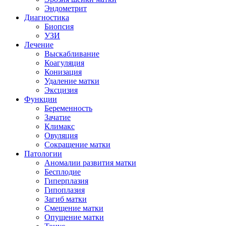
Эндометрит
Диагностика
Биопсия
УЗИ
Лечение
Выскабливание
Коагуляция
Конизация
Удаление матки
Эксцизия
Функции
Беременность
Зачатие
Климакс
Овуляция
Сокращение матки
Патологии
Аномалии развития матки
Бесплодие
Гиперплазия
Гипоплазия
Загиб матки
Смещение матки
Опущение матки