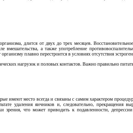
рганизма, длится от двух до трех месяцев. Восстановительно
ле вмешательства, а также употребление противовоспалительн
ганизму плавно перестроится в условиях отсутствия эстрогена,
ических нагрузок и половых контактов. Важно правильно питать
рые имеют место всегда и связаны с самим характером процедур
ьтате удаления яичников и, следовательно, прекращения выр
 зрения, что может приводить к подавленности, депрессии 