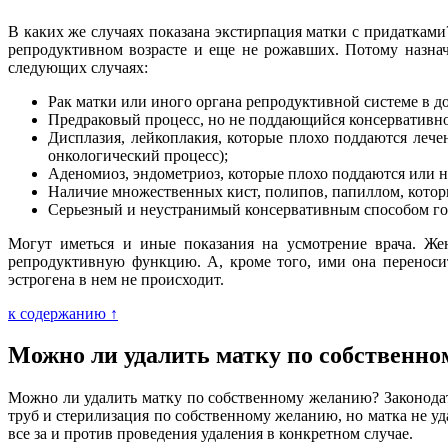
В каких же случаях показана экстирпация матки с придатками?
репродуктивном возрасте и еще не рожавших. Потому назнач
следующих случаях:
Рак матки или иного органа репродуктивной системе в д
Предраковый процесс, но не поддающийся консервативн
Дисплазия, лейкоплакия, которые плохо поддаются лече
онкологический процесс);
Аденомиоз, эндометриоз, которые плохо поддаются или 
Наличие множественных кист, полипов, папиллом, котор
Серьезный и неустранимый консервативным способом гор
Могут иметься и иные показания на усмотрение врача. Жен
репродуктивную функцию. А, кроме того, ими она переносит
эстрогена в нем не происходит.
к содержанию ↑
Можно ли удалить матку по собственн
Можно ли удалить матку по собственному желанию? Законодате
труб и стерилизация по собственному желанию, но матка не уд
все за и против проведения удаления в конкретном случае.