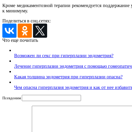
Кроме медикаментозной терапии рекомендуется поддержание у
к минимуму.
Поделиться в соц.сетях:
Что еще почитать
Возможен ли секс при гиперплазии эндометрия?
Лечение гиперплазии эндометрия с помощью гомеопатич
Какая толщина эндометрия при гиперплазии опасна?
Чем опасна гиперплазия эндометрия и как от нее избавит
Псевдоним