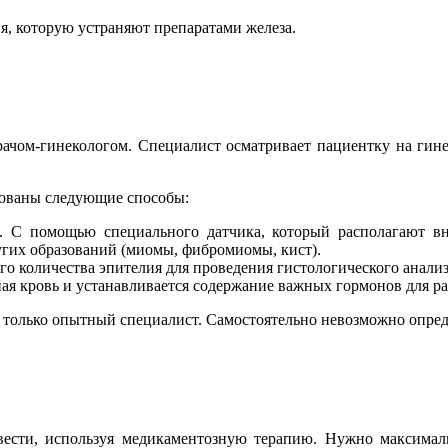
я, которую устраняют препаратами железа.
ачом-гинекологом. Специалист осматривает пациентку на гине
зованы следующие способы:
. С помощью специального датчика, который располагают вн
угих образований (миомы, фибромиомы, кист).
о количества эпителия для проведения гистологического анализ
ная кровь и устанавливается содержание важных гормонов для р
только опытный специалист. Самостоятельно невозможно опреде
ести, используя медикаментозную терапию. Нужно максималь