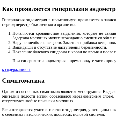
Как проявляется гиперплазия эндометр
Гиперплазия эндометрия в пременопаузе проявляется в зави
период перестройки женского организма.
Появляются кровянистые выделения, которые не связа
Задержка месячных может неожиданно смениться обиль
Нарушениеобмена веществ. Заметная прибавка веса, повы
Выкидыши и отсутствие наступления беременности.
Появление болевого синдрома и крови во время и после п
При гиперплазии эндометрия в пременопаузе часто прису
к содержанию ↑
Симптоматика
Одним из основных симптомов является менструация. Выделен
эпителий полости матки образовался неравномерным слоем.
отсутствуют любые признаки месячных.
Если отторгается участок толстого эндометрия, у женщины по
о серьезных патологических процессах половой системы.