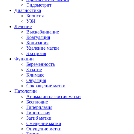
Эндометрит
Диагностика
Биопсия
УЗИ
Лечение
Выскабливание
Коагуляция
Конизация
Удаление матки
Эксцизия
Функции
Беременность
Зачатие
Климакс
Овуляция
Сокращение матки
Патологии
Аномалии развития матки
Бесплодие
Гиперплазия
Гипоплазия
Загиб матки
Смещение матки
Опущение матки