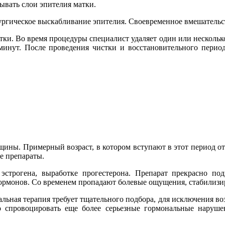
ывать слои эпителия матки.
ргическое выскабливание эпителия. Своевременное вмешательств
и. Во время процедуры специалист удаляет один или несколько 
минут. После проведения чистки и восстановительного пери
ины. Примерный возраст, в котором вступают в этот период от 
е препараты.
строгена, выработке прогестерона. Препарат прекрасно по
гормонов. Со временем пропадают болевые ощущения, стабилизи
альная терапия требует тщательного подбора, для исключения 
о спровоцировать еще более серьезные гормональные наруше