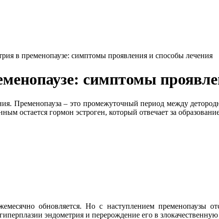
трия в пременопаузе: симптомы проявления и способы лечения
еменопаузе: симптомы проявле
ения. Пременопауза – это промежуточный период между деторо
ным остается гормон эстроген, который отвечает за образовани
месячно обновляется. Но с наступлением пременопаузы отсл
 гиперплазии эндометрия и перерождение его в злокачественную