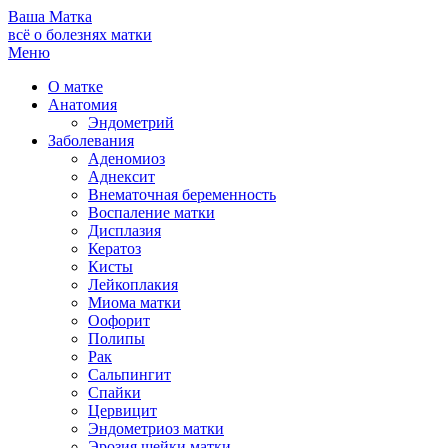
Ваша
Матка
всё о болезнях матки
Меню
О матке
Анатомия
Эндометрий
Заболевания
Аденомиоз
Аднексит
Внематочная беременность
Воспаление матки
Дисплазия
Кератоз
Кисты
Лейкоплакия
Миома матки
Оофорит
Полипы
Рак
Сальпингит
Спайки
Цервицит
Эндометриоз матки
Эрозия шейки матки