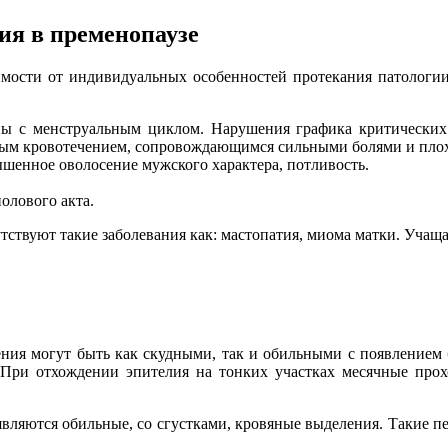
ия в пременопаузе
симости от индивидуальных особенностей протекания патолог
ны с менструальным циклом. Нарушения графика критических 
ным кровотечением, сопровождающимся сильными болями и пло
шенное оволосение мужского характера, потливость.
олового акта.
тствуют такие заболевания как: мастопатия, миома матки. Учащ
ия могут быть как скудными, так и обильными с появлением б
 При отхождении эпителия на тонких участках месячные про
являются обильные, со сгустками, кровяные выделения. Такие пе