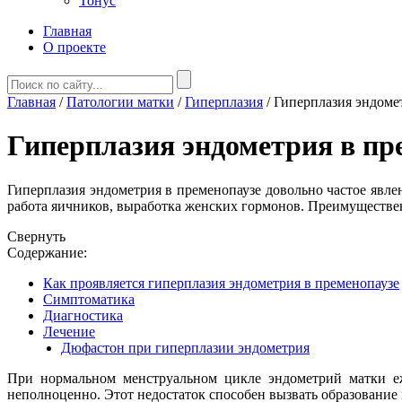
Тонус
Главная
О проекте
Главная
/
Патологии матки
/
Гиперплазия
/
Гиперплазия эндоме
Гиперплазия эндометрия в пр
Гиперплазия эндометрия в пременопаузе довольно частое явл
работа яичников, выработка женских гормонов. Преимуществен
Свернуть
Содержание:
Как проявляется гиперплазия эндометрия в пременопаузе
Симптоматика
Диагностика
Лечение
Дюфастон при гиперплазии эндометрия
При нормальном менструальном цикле эндометрий матки еже
неполноценно. Этот недостаток способен вызвать образование