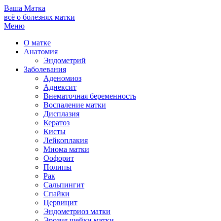
Ваша
Матка
всё о болезнях матки
Меню
О матке
Анатомия
Эндометрий
Заболевания
Аденомиоз
Аднексит
Внематочная беременность
Воспаление матки
Дисплазия
Кератоз
Кисты
Лейкоплакия
Миома матки
Оофорит
Полипы
Рак
Сальпингит
Спайки
Цервицит
Эндометриоз матки
Эрозия шейки матки