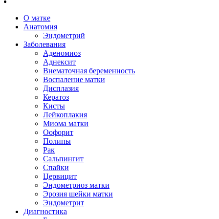
О матке
Анатомия
Эндометрий
Заболевания
Аденомиоз
Аднексит
Внематочная беременность
Воспаление матки
Дисплазия
Кератоз
Кисты
Лейкоплакия
Миома матки
Оофорит
Полипы
Рак
Сальпингит
Спайки
Цервицит
Эндометриоз матки
Эрозия шейки матки
Эндометрит
Диагностика