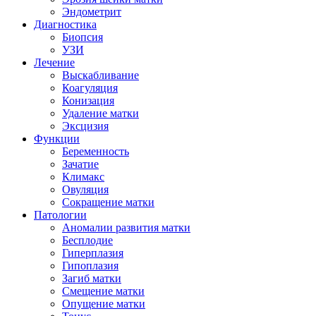
Эндометрит
Диагностика
Биопсия
УЗИ
Лечение
Выскабливание
Коагуляция
Конизация
Удаление матки
Эксцизия
Функции
Беременность
Зачатие
Климакс
Овуляция
Сокращение матки
Патологии
Аномалии развития матки
Бесплодие
Гиперплазия
Гипоплазия
Загиб матки
Смещение матки
Опущение матки