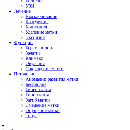
Биопсия
УЗИ
Лечение
Выскабливание
Коагуляция
Конизация
Удаление матки
Эксцизия
Функции
Беременность
Зачатие
Климакс
Овуляция
Сокращение матки
Патологии
Аномалии развития матки
Бесплодие
Гиперплазия
Гипоплазия
Загиб матки
Смещение матки
Опущение матки
Тонус