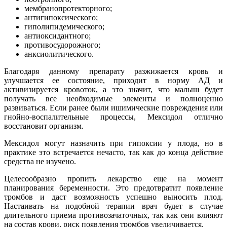
мембранопротекторного;
антигипоксического;
гиполипидемического;
антиоксидантного;
противосудорожного;
анксиолитического.
Благодаря данному препарату разжижается кровь и
улучшается ее состояние, приходит в норму АД и
активизируется кровоток, а это значит, что малыш будет
получать все необходимые элементы и полноценно
развиваться. Если ранее были ишимические повреждения или
гнойно-воспалительные процессы, Мексидол отлично
восстановит организм.
Мексидол могут назначить при гипоксии у плода, но в
практике это встречается нечасто, так как до конца действие
средства не изучено.
Целесообразно пропить лекарство еще на момент
планирования беременности. Это предотвратит появление
тромбов и даст возможность успешно выносить плод.
Настаивать на подобной терапии врач будет в случае
длительного приема противозачаточных, так как они влияют
на состав крови, риск появления тромбов увеличивается.