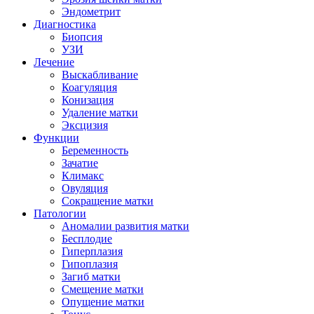
Эндометрит
Диагностика
Биопсия
УЗИ
Лечение
Выскабливание
Коагуляция
Конизация
Удаление матки
Эксцизия
Функции
Беременность
Зачатие
Климакс
Овуляция
Сокращение матки
Патологии
Аномалии развития матки
Бесплодие
Гиперплазия
Гипоплазия
Загиб матки
Смещение матки
Опущение матки