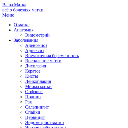
Ваша
Матка
всё о болезнях матки
Меню
О матке
Анатомия
Эндометрий
Заболевания
Аденомиоз
Аднексит
Внематочная беременность
Воспаление матки
Дисплазия
Кератоз
Кисты
Лейкоплакия
Миома матки
Оофорит
Полипы
Рак
Сальпингит
Спайки
Цервицит
Эндометриоз матки
Эрозия шейки матки