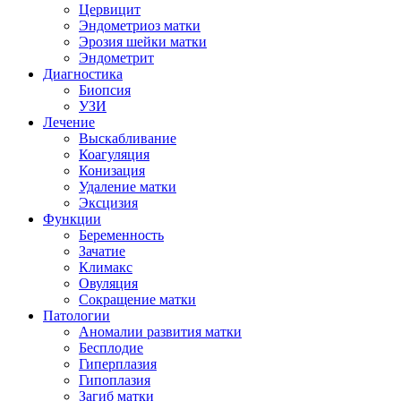
Цервицит
Эндометриоз матки
Эрозия шейки матки
Эндометрит
Диагностика
Биопсия
УЗИ
Лечение
Выскабливание
Коагуляция
Конизация
Удаление матки
Эксцизия
Функции
Беременность
Зачатие
Климакс
Овуляция
Сокращение матки
Патологии
Аномалии развития матки
Бесплодие
Гиперплазия
Гипоплазия
Загиб матки