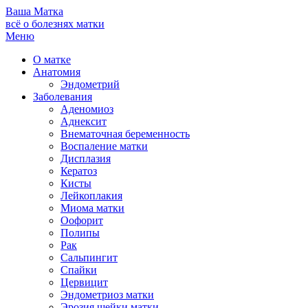
Ваша
Матка
всё о болезнях матки
Меню
О матке
Анатомия
Эндометрий
Заболевания
Аденомиоз
Аднексит
Внематочная беременность
Воспаление матки
Дисплазия
Кератоз
Кисты
Лейкоплакия
Миома матки
Оофорит
Полипы
Рак
Сальпингит
Спайки
Цервицит
Эндометриоз матки
Эрозия шейки матки