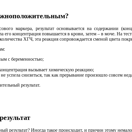
ложноположительным?
сового маркера, результат основывается на содержании (ко
ла его концентрация повышается в крови, затем – в моче. На те
оличества ХГЧ, эта реакция сопровождается сменой цвета покрыт
ам:
ным с беременностью;
я концентрация вызывает химическую реакцию;
е успела снизиться, так как прерывание произошло совсем нед
ительный результат.
результат
ый результат? Иногда такое происходит, и причин этому немал