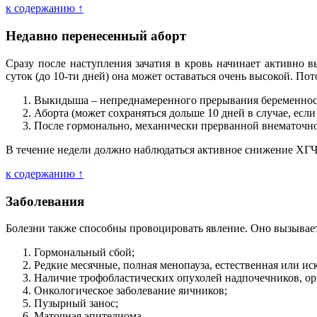
к содержанию ↑
Недавно перенесенный аборт
Сразу после наступления зачатия в кровь начинает активно
суток (до 10-ти дней) она может оставаться очень высокой. По
Выкидыша – непреднамеренного прерывания беременнос
Аборта (может сохраняться дольше 10 дней в случае, если
После гормонально, механически прерванной внематочн
В течение недели должно наблюдаться активное снижение ХГЧ
к содержанию ↑
Заболевания
Болезни также способны провоцировать явление. Оно вызыва
Гормональный сбой;
Редкие месячные, полная менопауза, естественная или ис
Наличие трофобластических опухолей надпочечников, ор
Онкологическое заболевание яичников;
Пузырный занос;
Маточная эпителиома.