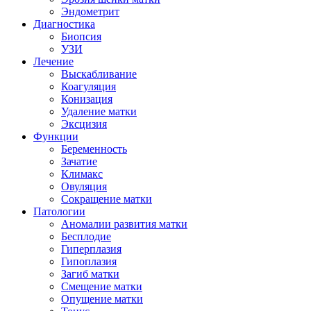
Эндометрит
Диагностика
Биопсия
УЗИ
Лечение
Выскабливание
Коагуляция
Конизация
Удаление матки
Эксцизия
Функции
Беременность
Зачатие
Климакс
Овуляция
Сокращение матки
Патологии
Аномалии развития матки
Бесплодие
Гиперплазия
Гипоплазия
Загиб матки
Смещение матки
Опущение матки