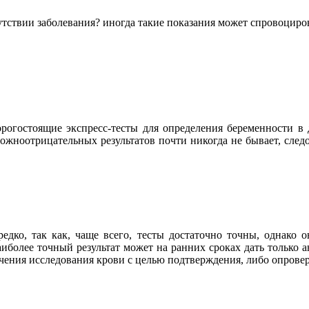
тствии заболевания? иногда такие показания может спровоциров
орогостоящие экспресс-тесты для определения беременности в 
жноотрицательных результатов почти никогда не бывает, следо
едко, так как, чаще всего, тесты достаточно точны, однако
аиболее точный результат может на ранних сроках дать только
начения исследования крови с целью подтверждения, либо опров