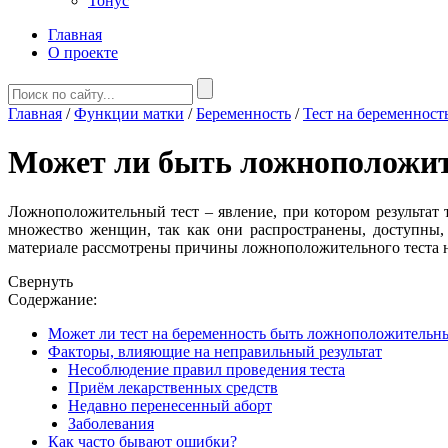
Тонус
Главная
О проекте
Главная
/
Функции матки
/
Беременность
/
Тест на беременност
Может ли быть ложноположит
Ложноположительный тест – явление, при котором результат т
множество женщин, так как они распространены, доступны, 
материале рассмотрены причины ложноположительного теста на
Свернуть
Содержание:
Может ли тест на беременность быть ложноположительн
Факторы, влияющие на неправильный результат
Несоблюдение правил проведения теста
Приём лекарственных средств
Недавно перенесенный аборт
Заболевания
Как часто бывают ошибки?