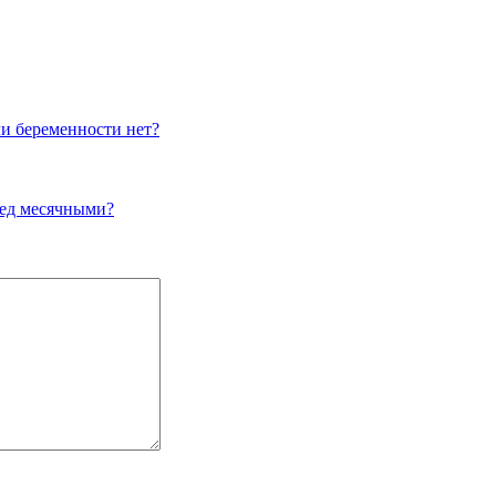
ли беременности нет?
ред месячными?