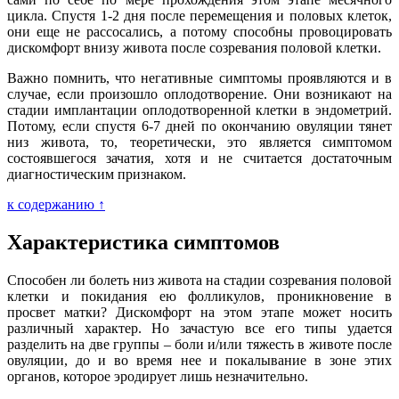
цикла. Спустя 1-2 дня после перемещения и половых клеток,
они еще не рассосались, а потому способны провоцировать
дискомфорт внизу живота после созревания половой клетки.
Важно помнить, что негативные симптомы проявляются и в
случае, если произошло оплодотворение. Они возникают на
стадии имплантации оплодотворенной клетки в эндометрий.
Потому, если спустя 6-7 дней по окончанию овуляции тянет
низ живота, то, теоретически, это является симптомом
состоявшегося зачатия, хотя и не считается достаточным
диагностическим признаком.
к содержанию ↑
Характеристика симптомов
Способен ли болеть низ живота на стадии созревания половой
клетки и покидания ею фолликулов, проникновение в
просвет матки? Дискомфорт на этом этапе может носить
различный характер. Но зачастую все его типы удается
разделить на две группы – боли и/или тяжесть в животе после
овуляции, до и во время нее и покалывание в зоне этих
органов, которое эродирует лишь незначительно.