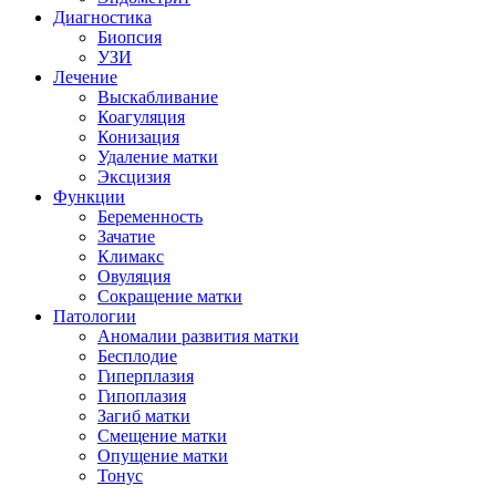
Диагностика
Биопсия
УЗИ
Лечение
Выскабливание
Коагуляция
Конизация
Удаление матки
Эксцизия
Функции
Беременность
Зачатие
Климакс
Овуляция
Сокращение матки
Патологии
Аномалии развития матки
Бесплодие
Гиперплазия
Гипоплазия
Загиб матки
Смещение матки
Опущение матки
Тонус