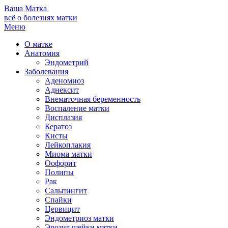
Ваша
Матка
всё о болезнях матки
Меню
О матке
Анатомия
Эндометрий
Заболевания
Аденомиоз
Аднексит
Внематочная беременность
Воспаление матки
Дисплазия
Кератоз
Кисты
Лейкоплакия
Миома матки
Оофорит
Полипы
Рак
Сальпингит
Спайки
Цервицит
Эндометриоз матки
Эрозия шейки матки