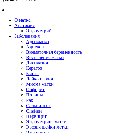
О матке
Анатомия
Эндометрий
Заболевания
Аденомиоз
Аднексит
Внематочная беременность
Воспаление матки
Дисплазия
Кератоз
Кисты
Лейкоплакия
Миома матки
Оофорит
Полипы
Рак
Сальпингит
Спайки
Цервицит
Эндометриоз матки
Эрозия шейки матки
Эндометрит