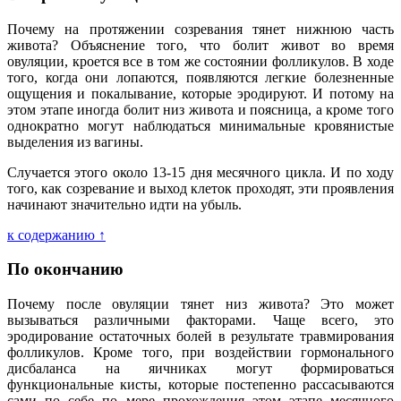
Почему на протяжении созревания тянет нижнюю часть
живота? Объяснение того, что болит живот во время
овуляции, кроется все в том же состоянии фолликулов. В ходе
того, когда они лопаются, появляются легкие болезненные
ощущения и покалывание, которые эродируют. И потому на
этом этапе иногда болит низ живота и поясница, а кроме того
однократно могут наблюдаться минимальные кровянистые
выделения из вагины.
Случается этого около 13-15 дня месячного цикла. И по ходу
того, как созревание и выход клеток проходят, эти проявления
начинают значительно идти на убыль.
к содержанию ↑
По окончанию
Почему после овуляции тянет низ живота? Это может
вызываться различными факторами. Чаще всего, это
эродирование остаточных болей в результате травмирования
фолликулов. Кроме того, при воздействии гормонального
дисбаланса на яичниках могут формироваться
функциональные кисты, которые постепенно рассасываются
сами по себе по мере прохождения этом этапе месячного