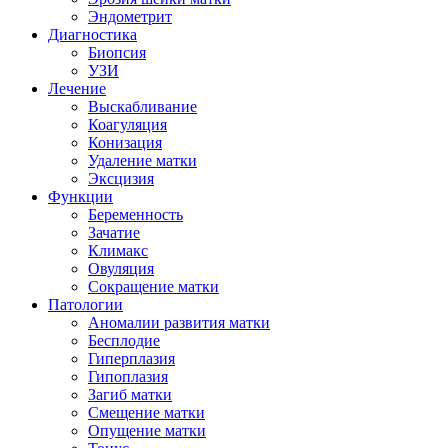
Эндометрит
Диагностика
Биопсия
УЗИ
Лечение
Выскабливание
Коагуляция
Конизация
Удаление матки
Эксцизия
Функции
Беременность
Зачатие
Климакс
Овуляция
Сокращение матки
Патологии
Аномалии развития матки
Бесплодие
Гиперплазия
Гипоплазия
Загиб матки
Смещение матки
Опущение матки