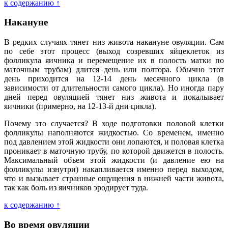
к содержанию ↑
Накануне
В редких случаях тянет низ живота накануне овуляции. Сам
по себе этот процесс (выход созревших яйцеклеток из
фолликула яичника и перемещение их в полость матки по
маточным трубам) длится день или полтора. Обычно этот
день приходится на 12-14 день месячного цикла (в
зависимости от длительности самого цикла). Но иногда пару
дней перед овуляцией тянет низ живота и покалывает
яичники (примерно, на 12-13-й дни цикла).
Почему это случается? В ходе подготовки половой клетки
фолликулы наполняются жидкостью. Со временем, именно
под давлением этой жидкости они лопаются, и половая клетка
проникает в маточную трубу, по которой движется в полость.
Максимальный объем этой жидкости (и давление ею на
фолликулы изнутри) накапливается именно перед выходом,
что и вызывает странные ощущения в нижней части живота,
так как боль из яичников эродирует туда.
к содержанию ↑
Во время овуляции