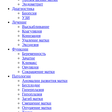
Эндометрит
Диагностика
Биопсия
УЗИ
Лечение
Выскабливание
Коагуляция
Конизация
Удаление матки
Эксцизия
Функции
Беременность
Зачатие
Климакс
Овуляция
Сокращение матки
Патологии
Аномалии развития матки
Бесплодие
Гиперплазия
Гипоплазия
Загиб матки
Смещение матки
Опущение матки