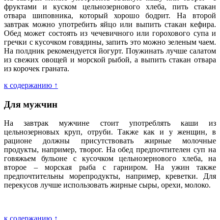
фруктами и куском цельнозернового хлеба, пить стакан
отвара шиповника, который хорошо бодрит. На второй
завтрак можно употребить яйцо или выпить стакан кефира.
Обед может состоять из чечевичного или горохового супа и
гречки с кусочком говядины, запить это можно зеленым чаем.
На полдник рекомендуется йогурт. Поужинать лучше салатом
из свежих овощей и морской рыбой, а выпить стакан отвара
из корочек граната.
к содержанию ↑
Для мужчин
На завтрак мужчине стоит употреблять каши из
цельнозерновых круп, отруби. Также как и у женщин, в
рационе должны присутствовать жирные молочные
продукты, например, творог. На обед предпочтителен суп на
говяжьем бульоне с кусочком цельнозернового хлеба, на
второе – морская рыба с гарниром. На ужин также
предпочтительны морепродукты, например, креветки. Для
перекусов лучше использовать жирные сыры, орехи, молоко.
к содержанию ↑