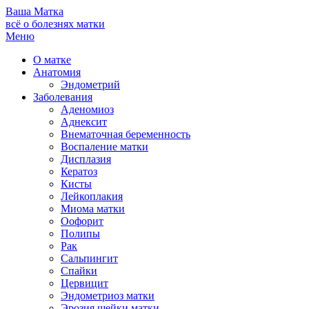
Ваша
Матка
всё о болезнях матки
Меню
О матке
Анатомия
Эндометрий
Заболевания
Аденомиоз
Аднексит
Внематочная беременность
Воспаление матки
Дисплазия
Кератоз
Кисты
Лейкоплакия
Миома матки
Оофорит
Полипы
Рак
Сальпингит
Спайки
Цервицит
Эндометриоз матки
Эрозия шейки матки