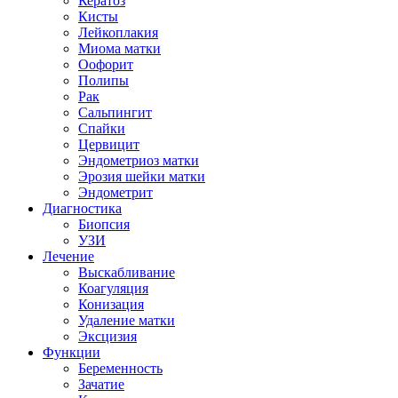
Кератоз
Кисты
Лейкоплакия
Миома матки
Оофорит
Полипы
Рак
Сальпингит
Спайки
Цервицит
Эндометриоз матки
Эрозия шейки матки
Эндометрит
Диагностика
Биопсия
УЗИ
Лечение
Выскабливание
Коагуляция
Конизация
Удаление матки
Эксцизия
Функции
Беременность
Зачатие