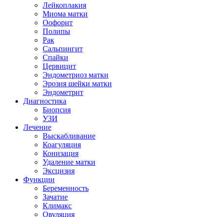
Лейкоплакия
Миома матки
Оофорит
Полипы
Рак
Сальпингит
Спайки
Цервицит
Эндометриоз матки
Эрозия шейки матки
Эндометрит
Диагностика
Биопсия
УЗИ
Лечение
Выскабливание
Коагуляция
Конизация
Удаление матки
Эксцизия
Функции
Беременность
Зачатие
Климакс
Овуляция