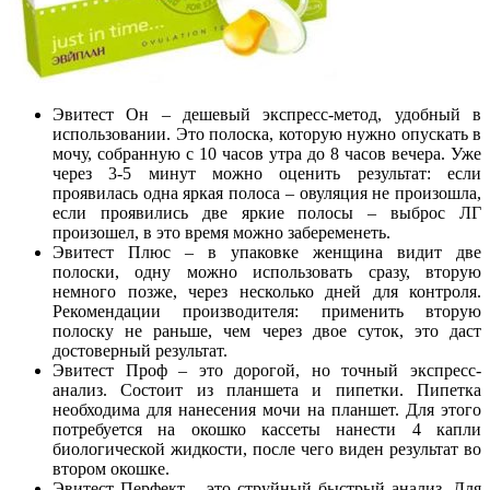
Эвитест Он – дешевый экспресс-метод, удобный в
использовании. Это полоска, которую нужно опускать в
мочу, собранную с 10 часов утра до 8 часов вечера. Уже
через 3-5 минут можно оценить результат: если
проявилась одна яркая полоса – овуляция не произошла,
если проявились две яркие полосы – выброс ЛГ
произошел, в это время можно забеременеть.
Эвитест Плюс – в упаковке женщина видит две
полоски, одну можно использовать сразу, вторую
немного позже, через несколько дней для контроля.
Рекомендации производителя: применить вторую
полоску не раньше, чем через двое суток, это даст
достоверный результат.
Эвитест Проф – это дорогой, но точный экспресс-
анализ. Состоит из планшета и пипетки. Пипетка
необходима для нанесения мочи на планшет. Для этого
потребуется на окошко кассеты нанести 4 капли
биологической жидкости, после чего виден результат во
втором окошке.
Эвитест Перфект – это струйный быстрый анализ. Для