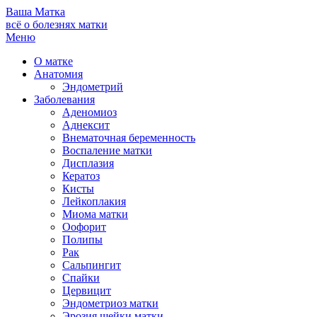
Ваша
Матка
всё о болезнях матки
Меню
О матке
Анатомия
Эндометрий
Заболевания
Аденомиоз
Аднексит
Внематочная беременность
Воспаление матки
Дисплазия
Кератоз
Кисты
Лейкоплакия
Миома матки
Оофорит
Полипы
Рак
Сальпингит
Спайки
Цервицит
Эндометриоз матки
Эрозия шейки матки