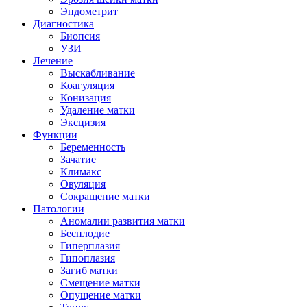
Эндометрит
Диагностика
Биопсия
УЗИ
Лечение
Выскабливание
Коагуляция
Конизация
Удаление матки
Эксцизия
Функции
Беременность
Зачатие
Климакс
Овуляция
Сокращение матки
Патологии
Аномалии развития матки
Бесплодие
Гиперплазия
Гипоплазия
Загиб матки
Смещение матки
Опущение матки