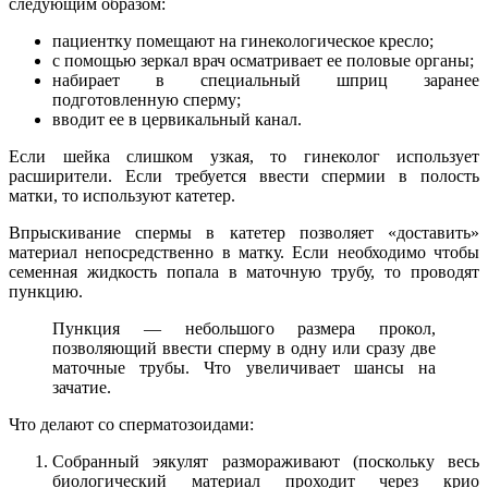
следующим образом:
пациентку помещают на гинекологическое кресло;
с помощью зеркал врач осматривает ее половые органы;
набирает в специальный шприц заранее
подготовленную сперму;
вводит ее в цервикальный канал.
Если шейка слишком узкая, то гинеколог использует
расширители. Если требуется ввести спермии в полость
матки, то используют катетер.
Впрыскивание спермы в катетер позволяет «доставить»
материал непосредственно в матку. Если необходимо чтобы
семенная жидкость попала в маточную трубу, то проводят
пункцию.
Пункция — небольшого размера прокол,
позволяющий ввести сперму в одну или сразу две
маточные трубы. Что увеличивает шансы на
зачатие.
Что делают со сперматозоидами:
Собранный эякулят размораживают (поскольку весь
биологический материал проходит через крио