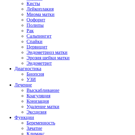
Кисты
Лейкоплакия
Миома матки
Оофорит
Полипы
Рак
Сальпингит
Спайки
Цервицит
Эндометриоз матки
Эрозия шейки матки
Эндометрит
Диагностика
Биопсия
УЗИ
Лечение
Выскабливание
Коагуляция
Конизация
Удаление матки
Эксцизия
Функции
Беременность
Зачатие
Климакс