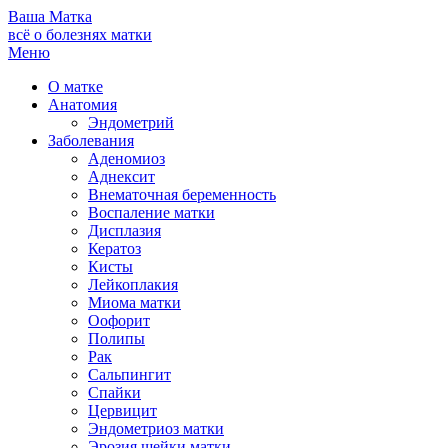
Ваша
Матка
всё о болезнях матки
Меню
О матке
Анатомия
Эндометрий
Заболевания
Аденомиоз
Аднексит
Внематочная беременность
Воспаление матки
Дисплазия
Кератоз
Кисты
Лейкоплакия
Миома матки
Оофорит
Полипы
Рак
Сальпингит
Спайки
Цервицит
Эндометриоз матки
Эрозия шейки матки