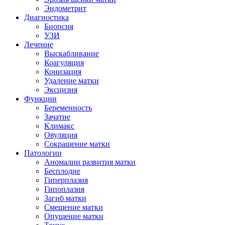
Эндометрит
Диагностика
Биопсия
УЗИ
Лечение
Выскабливание
Коагуляция
Конизация
Удаление матки
Эксцизия
Функции
Беременность
Зачатие
Климакс
Овуляция
Сокращение матки
Патологии
Аномалии развития матки
Бесплодие
Гиперплазия
Гипоплазия
Загиб матки
Смещение матки
Опущение матки