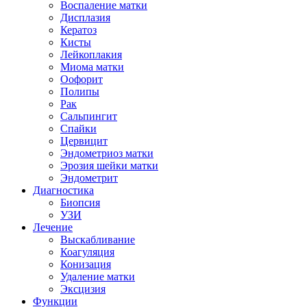
Воспаление матки
Дисплазия
Кератоз
Кисты
Лейкоплакия
Миома матки
Оофорит
Полипы
Рак
Сальпингит
Спайки
Цервицит
Эндометриоз матки
Эрозия шейки матки
Эндометрит
Диагностика
Биопсия
УЗИ
Лечение
Выскабливание
Коагуляция
Конизация
Удаление матки
Эксцизия
Функции