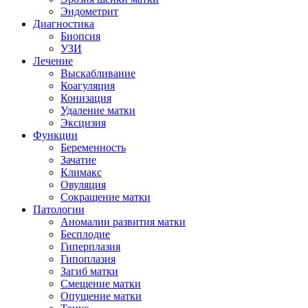
Эндометрит
Диагностика
Биопсия
УЗИ
Лечение
Выскабливание
Коагуляция
Конизация
Удаление матки
Эксцизия
Функции
Беременность
Зачатие
Климакс
Овуляция
Сокращение матки
Патологии
Аномалии развития матки
Бесплодие
Гиперплазия
Гипоплазия
Загиб матки
Смещение матки
Опущение матки