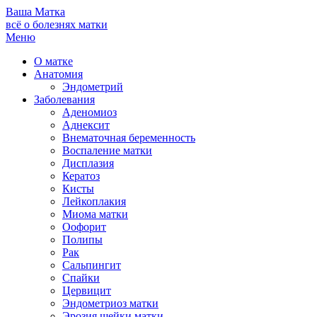
Ваша
Матка
всё о болезнях матки
Меню
О матке
Анатомия
Эндометрий
Заболевания
Аденомиоз
Аднексит
Внематочная беременность
Воспаление матки
Дисплазия
Кератоз
Кисты
Лейкоплакия
Миома матки
Оофорит
Полипы
Рак
Сальпингит
Спайки
Цервицит
Эндометриоз матки
Эрозия шейки матки