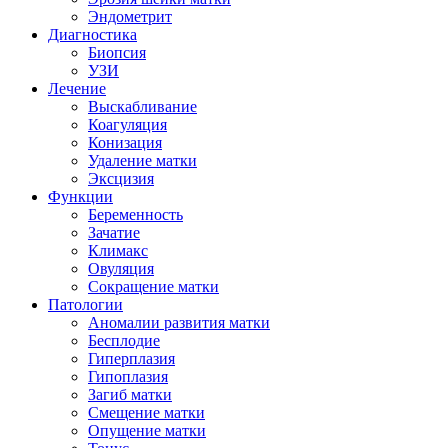
Эндометрит
Диагностика
Биопсия
УЗИ
Лечение
Выскабливание
Коагуляция
Конизация
Удаление матки
Эксцизия
Функции
Беременность
Зачатие
Климакс
Овуляция
Сокращение матки
Патологии
Аномалии развития матки
Бесплодие
Гиперплазия
Гипоплазия
Загиб матки
Смещение матки
Опущение матки