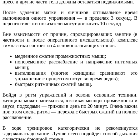
пресс и другие части тела должны оставаться недвижимыми.
После удаления матки и яичников оптимальное время
выполнения одного упражнения — в пределах 3 секунд. В
перспективе эти показатели могут достигать 10 секунд.
Вне зависимости от причин, спровоцировавших занятие (в
частности и после оперативного вмешательства), комплекс
гимнастики состоит из 4 основополагающих этапов:
медленное сжатие промежностных мышц;
попеременное расслабление и напряжение интимных
мышц;
выталкивания (многие женщины сравнивают это
упражнение с процессом потуг во время родов);
быстрых ритмичных сжатий мышц.
Войдя в ритм упражнений и освоив основные техники,
женщина может заниматься, втягивая мышцы промежности и
ануса, подходами — трижды в день по 20 минут. Очень важна
при этом смена ритма — переход с быстрых сжатий на полное
расслабление.
В ходе тренировок категорически не рекомендуется
задерживать дыхание. Лучше всего подойдет способ дыхания
с участием брюшной стенки.