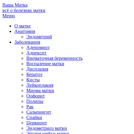
Ваша
Матка
всё о болезнях матки
Меню
О матке
Анатомия
Эндометрий
Заболевания
Аденомиоз
Аднексит
Внематочная беременность
Воспаление матки
Дисплазия
Кератоз
Кисты
Лейкоплакия
Миома матки
Оофорит
Полипы
Рак
Сальпингит
Спайки
Цервицит
Эндометриоз матки
Эрозия шейки матки