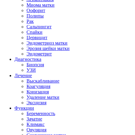
Миома матки
Оофорит
Полипы
Рак
Сальпингит
Спайки
Цервицит
Эндометриоз матки
Эрозия шейки матки
Эндометрит
Диагностика
Биопсия
УЗИ
Лечение
Выскабливание
Коагуляция
Конизация
Удаление матки
Эксцизия
Функции
Беременность
Зачатие
Климакс
Овуляция