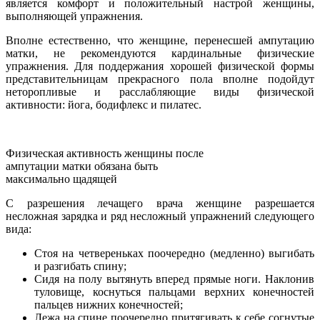
является комфорт и положительный настрой женщины,
выполняющей упражнения.
Вполне естественно, что женщине, перенесшей ампутацию
матки, не рекомендуются кардинальные физические
упражнения. Для поддержания хорошей физической формы
представительницам прекрасного пола вполне подойдут
неторопливые и расслабляющие виды физической
активности: йога, бодифлекс и пилатес.
Физическая активность женщины после
ампутации матки обязана быть
максимально щадящей
С разрешения лечащего врача женщине разрешается
несложная зарядка и ряд несложный упражнений следующего
вида:
Стоя на четвереньках поочередно (медленно) выгибать
и разгибать спину;
Сидя на полу вытянуть вперед прямые ноги. Наклонив
туловище, коснуться пальцами верхних конечностей
пальцев нижних конечностей;
Лежа на спине поочередно притягивать к себе согнутые