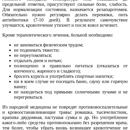
предельной отметки, присутствуют сильные боли, слабость.
Для нормализации состояния, назначается релапаротомия.
Обязательно нужно регулярно делать перевязки, пить
антибиотики (7-10 дней). В результате самочувствие
улучшится, кровотечение утихнет и после вовсе исчезнет.
Кроме терапевтического лечения, больной необходимо:
не заниматься физическим трудом;
не поднимать тяжести;
не переутомляться;
отдыхать днем и ночью;
полноценно и правильно питаться (отказаться от
копченого, жареного и сладкого);
бросить курить и употреблять спиртные напитки;
ни в коем случае не посещать баню, сауну или горячую
ванну;
не находиться под прямыми солнечными лучами и не
перегреваться.
Из народной медицины не повредят противовоспалительные
и кровоостанавливающие травы: ромашка, тысячелистник,
крапива двудомная, пастушья сумка и др. Но употребление
какого-либо средства противопоказано без разрешения врача,
тем более, чтобы убрать вновь возникшее кровотечение не