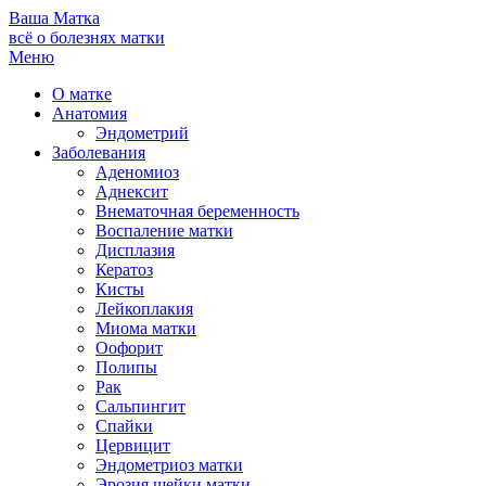
Ваша
Матка
всё о болезнях матки
Меню
О матке
Анатомия
Эндометрий
Заболевания
Аденомиоз
Аднексит
Внематочная беременность
Воспаление матки
Дисплазия
Кератоз
Кисты
Лейкоплакия
Миома матки
Оофорит
Полипы
Рак
Сальпингит
Спайки
Цервицит
Эндометриоз матки
Эрозия шейки матки