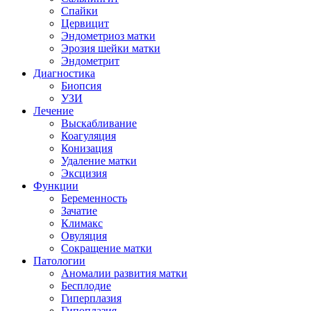
Спайки
Цервицит
Эндометриоз матки
Эрозия шейки матки
Эндометрит
Диагностика
Биопсия
УЗИ
Лечение
Выскабливание
Коагуляция
Конизация
Удаление матки
Эксцизия
Функции
Беременность
Зачатие
Климакс
Овуляция
Сокращение матки
Патологии
Аномалии развития матки
Бесплодие
Гиперплазия
Гипоплазия