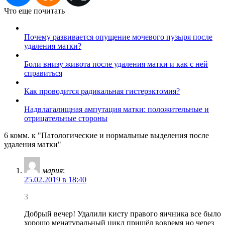
Что еще почитать
Почему развивается опущение мочевого пузыря после
удаления матки?
Боли внизу живота после удаления матки и как с ней
справиться
Как проводится радикальная гистерэктомия?
Надвлагалищная ампутация матки: положительные и
отрицательные стороны
6 комм. к "Патологические и нормальные выделения после
удаления матки"
мария
:
25.02.2019 в 18:40
3
Добрый вечер! Удалили кисту правого яичника все было
хорошо менатуральный цикл пришёл вовремя но через