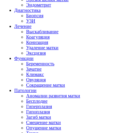
Эндометрит
Диагностика
Биопсия
УЗИ
Лечение
Выскабливание
Коагуляция
Конизация
Удаление матки
Эксцизия
Функции
Беременность
Зачатие
Климакс
Овуляция
Сокращение матки
Патологии
Аномалии развития матки
Бесплодие
Гиперплазия
Гипоплазия
Загиб матки
Смещение матки
Опущение матки