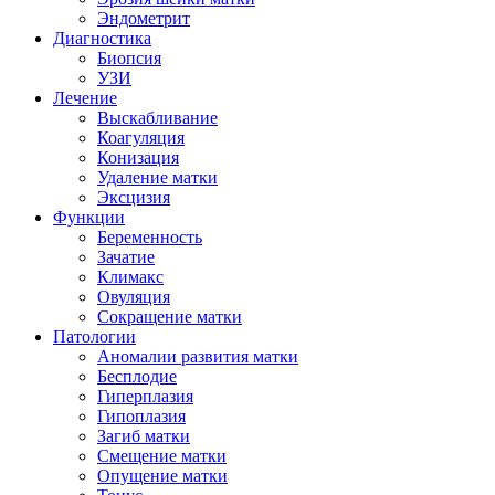
Эндометрит
Диагностика
Биопсия
УЗИ
Лечение
Выскабливание
Коагуляция
Конизация
Удаление матки
Эксцизия
Функции
Беременность
Зачатие
Климакс
Овуляция
Сокращение матки
Патологии
Аномалии развития матки
Бесплодие
Гиперплазия
Гипоплазия
Загиб матки
Смещение матки
Опущение матки