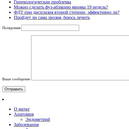
Гинекологические проблемы
Можно сделать фуз-абляцию миомы 19 недель?
ФДТ при дисплазия второй степени, эффективно ли?
Пройдет ли сама эрозия, боюсь лечить
Псевдоним
Ваше сообщение
О матке
Анатомия
Эндометрий
Заболевания