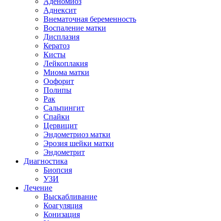
Аденомиоз
Аднексит
Внематочная беременность
Воспаление матки
Дисплазия
Кератоз
Кисты
Лейкоплакия
Миома матки
Оофорит
Полипы
Рак
Сальпингит
Спайки
Цервицит
Эндометриоз матки
Эрозия шейки матки
Эндометрит
Диагностика
Биопсия
УЗИ
Лечение
Выскабливание
Коагуляция
Конизация