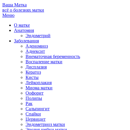
Ваша
Матка
всё о болезнях матки
Меню
О матке
Анатомия
Эндометрий
Заболевания
Аденомиоз
Аднексит
Внематочная беременность
Воспаление матки
Дисплазия
Кератоз
Кисты
Лейкоплакия
Миома матки
Оофорит
Полипы
Рак
Сальпингит
Спайки
Цервицит
Эндометриоз матки
Эрозия шейки матки