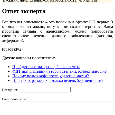
кусками, начался варикоз. Агрессивность. Что делать?
Ответ эксперта
Все что вы описываете – это побочный эффект ОК первые 3
месяца такое возможно, но у вас не хватает терпения. Ваша
проблема связана с аденомиозом, можно попробовать
специфическое лечение данного заболевания (визанна,
диферилин).
[quads id=2]
Другие вопросы посетителей:
Пройдет ли сама эрозия, боюсь лечить
ФДТ при дисплазия второй степени, эффективно ли?
Почему нельзя кофе после удаление матки?
При таких размерах, сколько недель беременности?
Псевдоним
Ваше сообщение