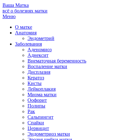
Ваша
Матка
всё о болезнях матки
Меню
О матке
Анатомия
Эндометрий
Заболевания
Аденомиоз
Аднексит
Внематочная беременность
Воспаление матки
Дисплазия
Кератоз
Кисты
Лейкоплакия
Миома матки
Оофорит
Полипы
Рак
Сальпингит
Спайки
Цервицит
Эндометриоз матки
Эрозия шейки матки