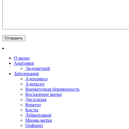
О матке
Анатомия
Эндометрий
Заболевания
Аденомиоз
Аднексит
Внематочная беременность
Воспаление матки
Дисплазия
Кератоз
Кисты
Лейкоплакия
Миома матки
Оофорит