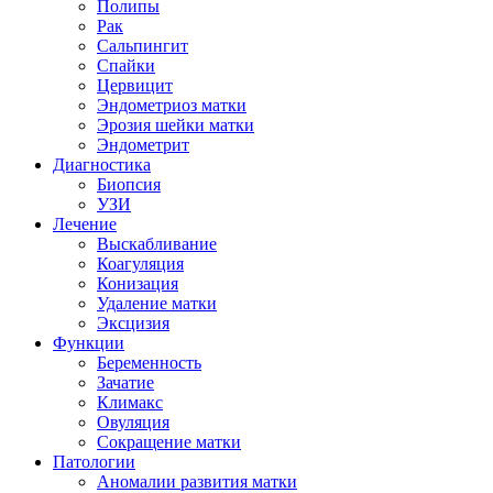
Полипы
Рак
Сальпингит
Спайки
Цервицит
Эндометриоз матки
Эрозия шейки матки
Эндометрит
Диагностика
Биопсия
УЗИ
Лечение
Выскабливание
Коагуляция
Конизация
Удаление матки
Эксцизия
Функции
Беременность
Зачатие
Климакс
Овуляция
Сокращение матки
Патологии
Аномалии развития матки