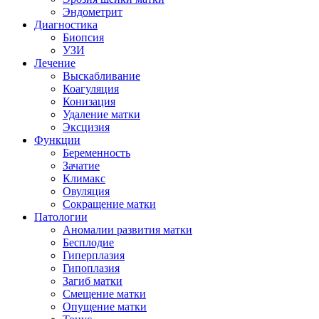
Эндометрит
Диагностика
Биопсия
УЗИ
Лечение
Выскабливание
Коагуляция
Конизация
Удаление матки
Эксцизия
Функции
Беременность
Зачатие
Климакс
Овуляция
Сокращение матки
Патологии
Аномалии развития матки
Бесплодие
Гиперплазия
Гипоплазия
Загиб матки
Смещение матки
Опущение матки