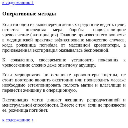
к содержанию ↑
Оперативные методы
Если ни одно из вышеперечисленных средств не ведет к цели,
остается последняя мера борьбы –надвлагалищное
чревосечение (экстирпация). Главное произвести его вовремя:
в медицинской практике зафиксировано множество случаев,
когда роженица погибала от массивной кровопотери, а
произведенная экстирпация оказывалась бесполезной.
К сожалению, своевременно установить показания к
чревосечению сложно даже опытному акушеру.
Если мероприятия по остановке кровопотери тщетны, не
стоит повторно вводить окситоцин или производить массаж:
необходимо затампонировать полость матки и влагалище и
перевести женщину в операционную.
Экстирпация матки лишает женщину репродуктивной и
менструальной способности. Вместе с тем, если не произвести
ее, роженица погибнет.
к содержанию ↑