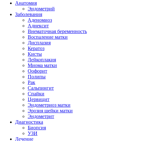
Анатомия
Эндометрий
Заболевания
Аденомиоз
Аднексит
Внематочная беременность
Воспаление матки
Дисплазия
Кератоз
Кисты
Лейкоплакия
Миома матки
Оофорит
Полипы
Рак
Сальпингит
Спайки
Цервицит
Эндометриоз матки
Эрозия шейки матки
Эндометрит
Диагностика
Биопсия
УЗИ
Лечение