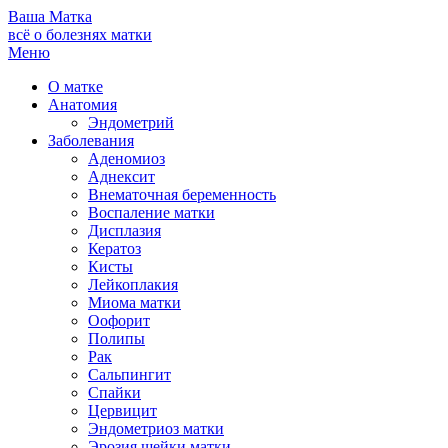
Ваша
Матка
всё о болезнях матки
Меню
О матке
Анатомия
Эндометрий
Заболевания
Аденомиоз
Аднексит
Внематочная беременность
Воспаление матки
Дисплазия
Кератоз
Кисты
Лейкоплакия
Миома матки
Оофорит
Полипы
Рак
Сальпингит
Спайки
Цервицит
Эндометриоз матки
Эрозия шейки матки