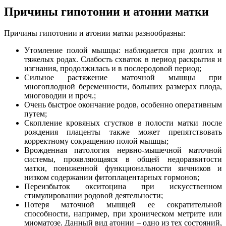
Причины гипотонии и атонии матки
Причины гипотонии и атонии матки разнообразны:
Утомление полой мышцы: наблюдается при долгих и
тяжелых родах. Слабость схваток в период раскрытия и
изгнания, продолжилась и в послеродовой период;
Сильное растяжение маточной мышцы при
многоплодной беременности, больших размерах плода,
многоводии и проч.;
Очень быстрое окончание родов, особенно оперативным
путем;
Скопление кровяных сгустков в полости матки после
рождения плаценты также может препятствовать
корректному сокращению полой мышцы;
Врожденная патология нервно-мышечной маточной
системы, проявляющаяся в общей недоразвитости
матки, пониженной функциональности яичников и
низком содержании фитоплацентарных гормонов;
Переизбыток окситоцина при искусственном
стимулировании родовой деятельности;
Потеря маточной мышцей ее сократительной
способности, например, при хроническом метрите или
миоматозе. Данный вид атонии – одно из тех состояний,