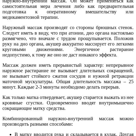
наружно-внутренний массаж. Он может применяться как
самостоятельная мера лечения либо как предварительная
подготовка к оперативному вмешательству или
медикаментозной терапии.
Наружный массаж производят со стороны брюшных стенок.
Следует иметь в виду, что при атонии, дно органа настоялько
размягчено, что вначале с трудом прощупывается. Положив
руку на дно органа, акушер аккуратно массирует его легкими
круговыми движениями. Энергичное растирание
недопустимо, к тому же оно не даст никакого эффекта.
Массаж должен иметь прерывистый характер: непрерывное
наружное растирание не вызывает длительных сокращений,
не вызывает стойкого сжатия сосудов и нужной ретракции
маточной мускулатуры. Общая длительность массажа – 25
минут. Каждые 2-3 минуты необходимо делать перерыв.
Как только матка отвердевает, акушер старается выжать из нее
кровяные сгустки. Одновременно вводят внутримышечно
сокращающие матку средства.
Комбинированный наружно-внутренний массаж можно
производить разными способами:
В матку вводится рука и складывается в кулак. Другая