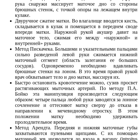
рука снаружи массирует маточое дно со стороны
брюшных стенок, с точкой опоры на лежащем внутри
кулаке.
Двуручное сжатие матки. Во влагалище вводится кисть,
складывается в кулак и помещается в переднем своде
впереди матки. Наружной рукой акушер давит на
маточное тело, сжимая его между «наружной» и
внутренней» руками.
Метод Пискачека. Большими и указательными пальцами
сильно разведеной левой руки сжимается нижний
маточный сегмент (область залегания ее больших
сосудов). Одновременно необходимо вдавливать
брюшные стенки на лоном. В это время правой рукой
врач обхватывает тело и дно матки, массируя их.
Быстро остановить кровотечение можно, сузив просвет
растягивающих мыточных артерий. По методу П.А.
Бойко эта манипуляция производится следующим
образом: четыре пальца любой руки заводятся за лонное
сочленение и оттесняют матку сверху до отказа в
направлении к мечевидному отростку. В этом
положении матку необходимо удерживать
пролодлительное время.
Метод Арендта. Передняя и нижняя маточные губы
захватываются пулевыми щипцами. С их помощью
маточный зев низводится до входа в вагину (introitus