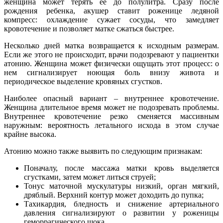
женщина может терять ее до полулитра. Сразу после
рождения ребенка, акушер ставит роженице ледяной
компресс: охлаждение сужает сосуды, что замедляет
кровотечение и позволяет матке сжаться быстрее.
Несколько дней матка возвращается к исходным размерам.
Если же этого не происходит, врачи подозревают у пациентки
атонию. Женщина может физически ощущать этот процесс: о
нем сигнализирует ноющая боль внизу живота и
периодическое выделение кровяных сгустков.
Наиболее опасный вариант – внутреннее кровотечение.
Женщина длительное время может не подозревать проблемы.
Внутреннее кровотечение резко сменяется массивным
наружным: вероятность летального исхода в этом случае
крайне высока.
Атонию можно также выявить по следующим признакам:
Поначалу, после массажа матки кровь выделяется
сгустками, затем может литься струей;
Тонус маточной мускулатуры низкий, орган мягкий,
дряблый. Верхний контур может доходить до пупка;
Тахикардия, бледность и снижение артериального
давления сигнализируют о развитии у роженицы
геморрагического шока.