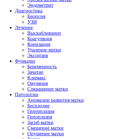
Эндометрит
Диагностика
Биопсия
УЗИ
Лечение
Выскабливание
Коагуляция
Конизация
Удаление матки
Эксцизия
Функции
Беременность
Зачатие
Климакс
Овуляция
Сокращение матки
Патологии
Аномалии развития матки
Бесплодие
Гиперплазия
Гипоплазия
Загиб матки
Смещение матки
Опущение матки