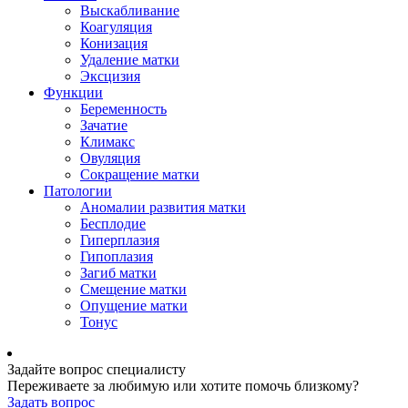
Выскабливание
Коагуляция
Конизация
Удаление матки
Эксцизия
Функции
Беременность
Зачатие
Климакс
Овуляция
Сокращение матки
Патологии
Аномалии развития матки
Бесплодие
Гиперплазия
Гипоплазия
Загиб матки
Смещение матки
Опущение матки
Тонус
Задайте вопрос специалисту
Переживаете за любимую или хотите помочь близкому?
Задать вопрос