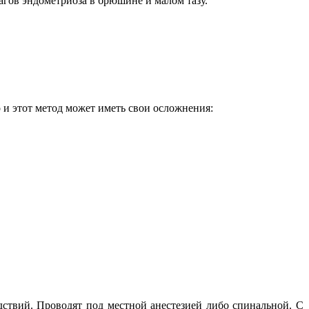
гов эндометриоза в брюшине и малом тазу.
 и этот метод может иметь свои осложнения:
ствий. Проводят под местной анестезией либо спинальной. С