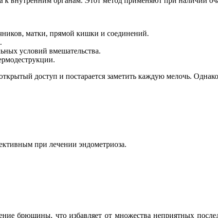
а к внутренним органам. Этот метод применяют при наличии оча
ников, матки, прямой кишки и соединений.
.
льных условий вмешательства.
термодеструкции.
 открытый доступ и постарается заметить каждую мелочь. Однако
фективным при лечении эндометриоза.
ение брюшины, что избавляет от множества неприятных послед