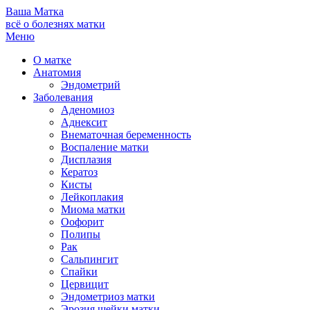
Ваша
Матка
всё о болезнях матки
Меню
О матке
Анатомия
Эндометрий
Заболевания
Аденомиоз
Аднексит
Внематочная беременность
Воспаление матки
Дисплазия
Кератоз
Кисты
Лейкоплакия
Миома матки
Оофорит
Полипы
Рак
Сальпингит
Спайки
Цервицит
Эндометриоз матки
Эрозия шейки матки