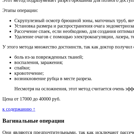
Этот метод подразумевает разрез брюшины для полного доступ
Этапы операции:
Скрупулезный осмотр брюшной зоны, маточных труб, яич
Установка размера и распространения очага эндометриоза
Рассечение спаек, если необходимо, для создания оптима
Удаление очагов с помощью электрокоагуляции, лазера, 
У этого метода множество достоинств, так как доктор получил
боль из-за поврежденных тканей;
воспаления, заражения;
спайки;
кровотечение;
возникновение рубца в месте разреза.
Несмотря на осложнения, этот метод считается очень эф
Цена от 17000 до 40000 руб.
к содержанию ↑
Вагинальные операции
Они являются предпочтительными, так как исключают рассеч