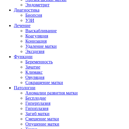
Эндометрит
Диагностика
Биопсия
УЗИ
Лечение
Выскабливание
Коагуляция
Конизация
Удаление матки
Эксцизия
Функции
Беременность
Зачатие
Климакс
Овуляция
Сокращение матки
Патологии
Аномалии развития матки
Бесплодие
Гиперплазия
Гипоплазия
Загиб матки
Смещение матки
Опущение матки