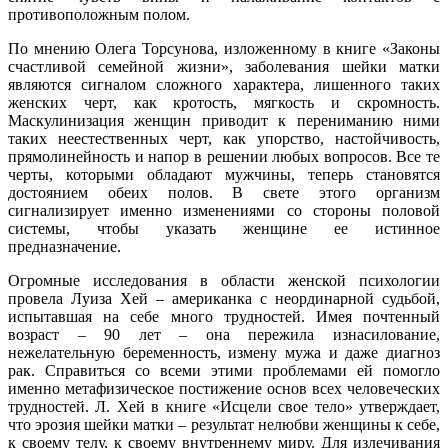
противоположным полом.
По мнению Олега Торсунова, изложенному в книге «Законы
счастливой семейной жизни», заболевания шейки матки
являются сигналом сложного характера, лишенного таких
женских черт, как кротость, мягкость и скромность.
Маскулинизация женщин приводит к перениманию ними
таких неестественных черт, как упорство, настойчивость,
прямолинейность и напор в решении любых вопросов. Все те
черты, которыми обладают мужчины, теперь становятся
достоянием обеих полов. В свете этого организм
сигнализирует именно изменениями со стороны половой
системы, чтобы указать женщине ее истинное
предназначение.
Огромные исследования в области женской психологии
провела Луиза Хей – американка с неординарной судьбой,
испытавшая на себе много трудностей. Имея почтенный
возраст – 90 лет – она пережила изнасилование,
нежелательную беременность, измену мужа и даже диагноз
рак. Справиться со всеми этими проблемами ей помогло
именно метафизическое постижение основ всех человеческих
трудностей. Л. Хей в книге «Исцели свое тело» утверждает,
что эрозия шейки матки – результат нелюбви женщины к себе,
к своему телу, к своему внутреннему миру. Для излечивания