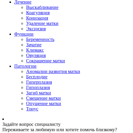
Лечение
Выскабливание
Коагуляция
Конизация
Удаление матки
Эксцизия
Функции
Беременность
Зачатие
Климакс
Овуляция
Сокращение матки
Патологии
Аномалии развития матки
Бесплодие
Гиперплазия
Гипоплазия
Загиб матки
Смещение матки
Опущение матки
Тонус
Задайте вопрос специалисту
Переживаете за любимую или хотите помочь близкому?