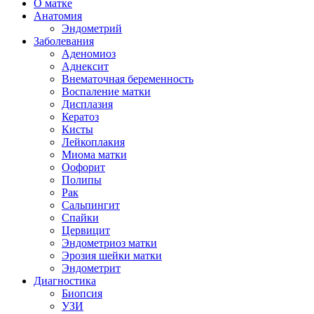
О матке
Анатомия
Эндометрий
Заболевания
Аденомиоз
Аднексит
Внематочная беременность
Воспаление матки
Дисплазия
Кератоз
Кисты
Лейкоплакия
Миома матки
Оофорит
Полипы
Рак
Сальпингит
Спайки
Цервицит
Эндометриоз матки
Эрозия шейки матки
Эндометрит
Диагностика
Биопсия
УЗИ