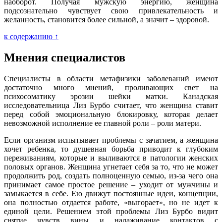
наоборот. Получая мужскую энергию, женщина
подсознательно чувствует свою привлекательность и
желанность, становится более сильной, а значит – здоровой.
к содержанию ↑
Мнения специалистов
Специалисты в области метафизики заболеваний имеют
достаточно много мнений, проливающих свет на
психосоматику эрозии шейки матки. Канадская
исследовательница Лиз Бурбо считает, что женщина ставит
перед собой эмоциональную блокировку, которая делает
невозможной исполнение ее главной роли – роли матери.
Если организм испытывает проблемы с зачатием, а женщина
хочет ребенка, то душевная борьба приводит к глубоким
переживаниям, которые и выливаются в патологии женских
половых органов. Женщина угнетает себя за то, что не может
продолжить род, создать полноценную семью, из-за чего она
принимает самое простое решение – уходит от мужчины и
замыкается в себе. Ею движут постоянные идеи, концепции,
она полностью отдается работе, «выгорает», но не идет к
единой цели. Решением этой проблемы Лиз Бурбо видит
снятие чувств вины и налаживание контактов с