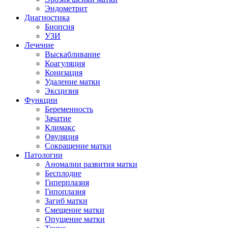
Эндометрит
Диагностика
Биопсия
УЗИ
Лечение
Выскабливание
Коагуляция
Конизация
Удаление матки
Эксцизия
Функции
Беременность
Зачатие
Климакс
Овуляция
Сокращение матки
Патологии
Аномалии развития матки
Бесплодие
Гиперплазия
Гипоплазия
Загиб матки
Смещение матки
Опущение матки