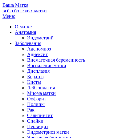
Ваша
Матка
всё о болезнях матки
Меню
О матке
Анатомия
Эндометрий
Заболевания
Аденомиоз
Аднексит
Внематочная беременность
Воспаление матки
Дисплазия
Кератоз
Кисты
Лейкоплакия
Миома матки
Оофорит
Полипы
Рак
Сальпингит
Спайки
Цервицит
Эндометриоз матки
Эрозия шейки матки