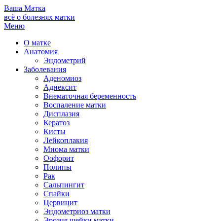
Ваша
Матка
всё о болезнях матки
Меню
О матке
Анатомия
Эндометрий
Заболевания
Аденомиоз
Аднексит
Внематочная беременность
Воспаление матки
Дисплазия
Кератоз
Кисты
Лейкоплакия
Миома матки
Оофорит
Полипы
Рак
Сальпингит
Спайки
Цервицит
Эндометриоз матки
Эрозия шейки матки