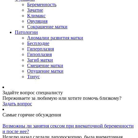
Беременность
Зачатие
Климакс
Овуляция
Сокращение матки
Патологии
Аномалии развития матки
Бесплодие
Гиперплазия
Гипоплазия
Загиб матки
Смещение матки
Опущение матки
Тонус
Задайте вопрос специалисту
Переживаете за любимую или хотите помочь близкому?
Задать вопрос
Самые горячие обсуждения
Возможны ли занятия сексом при внематочной беременности
и после нее?
Неделю назад сделали лапороскопию, была внематочная