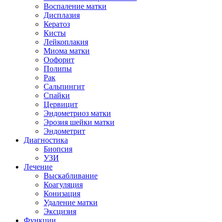
Воспаление матки
Дисплазия
Кератоз
Кисты
Лейкоплакия
Миома матки
Оофорит
Полипы
Рак
Сальпингит
Спайки
Цервицит
Эндометриоз матки
Эрозия шейки матки
Эндометрит
Диагностика
Биопсия
УЗИ
Лечение
Выскабливание
Коагуляция
Конизация
Удаление матки
Эксцизия
Функции