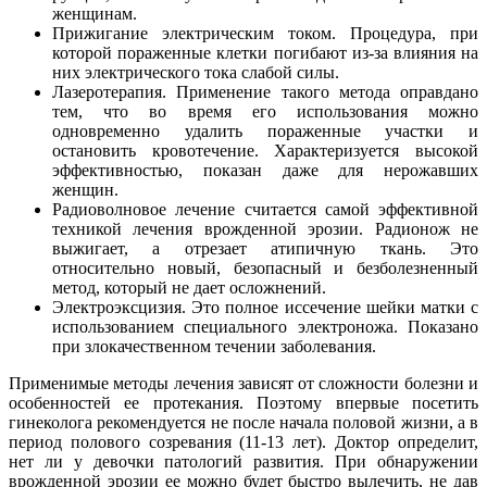
женщинам.
Прижигание электрическим током. Процедура, при
которой пораженные клетки погибают из-за влияния на
них электрического тока слабой силы.
Лазеротерапия. Применение такого метода оправдано
тем, что во время его использования можно
одновременно удалить пораженные участки и
остановить кровотечение. Характеризуется высокой
эффективностью, показан даже для нерожавших
женщин.
Радиоволновое лечение считается самой эффективной
техникой лечения врожденной эрозии. Радионож не
выжигает, а отрезает атипичную ткань. Это
относительно новый, безопасный и безболезненный
метод, который не дает осложнений.
Электроэксцизия. Это полное иссечение шейки матки с
использованием специального электроножа. Показано
при злокачественном течении заболевания.
Применимые методы лечения зависят от сложности болезни и
особенностей ее протекания. Поэтому впервые посетить
гинеколога рекомендуется не после начала половой жизни, а в
период полового созревания (11-13 лет). Доктор определит,
нет ли у девочки патологий развития. При обнаружении
врожденной эрозии ее можно будет быстро вылечить, не дав