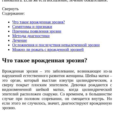
гинеколога. Если же есть воспаление, лечение обязательное.
Свернуть
Содержание:
Что такое врожденная эрозия?
Симптомы и признаки
Причины появления эрозии
Методы диагностики
Лечение
Осложнения и последствия невылеченной эрозии
Можно ли рожать с врожденной эрозией
Что такое врожденная эрозия?
Врожденная эрозия – это заболевание, возникающее из-за
нарушений естественного развития женщины. Шейка матки –
это орган, который выстлан изнутри цилиндрическим, а
сверху покрыт плоским эпителием. Девочки рождаются с
видоизмененной шейкой матки, когда цилиндрический
эпителий расположен снаружи. Со временем, в большинстве
случае при половом созревании, он смещается внутрь. Но
если этого не случилось, значит, диагностируют врожденную
эрозию.