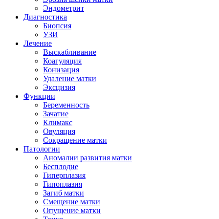
Эндометрит
Диагностика
Биопсия
УЗИ
Лечение
Выскабливание
Коагуляция
Конизация
Удаление матки
Эксцизия
Функции
Беременность
Зачатие
Климакс
Овуляция
Сокращение матки
Патологии
Аномалии развития матки
Бесплодие
Гиперплазия
Гипоплазия
Загиб матки
Смещение матки
Опущение матки