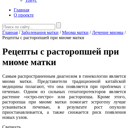
Тонус
Главная
О проекте
Главная
/
Заболевания матки
/
Миома матки
/
Лечение миомы
/
Рецепты с расторопшей при миоме матки
Рецепты с расторопшей при
миоме матки
Самым распространенным диагнозом в гинекологии является
миома матки. Представители традиционной китайской
медицины полагают, что она появляется при проблемах с
печенью. Одним из сильных гепатопротекторов является
растение «остро-пестро» или расторопша. Кроме этого,
расторопша при миоме матки помогает эстрогену лучше
усваиваться печенью, в результате рост опухоли
приостанавливается, а также снижается риск появления
новых узлов.
Свернуть