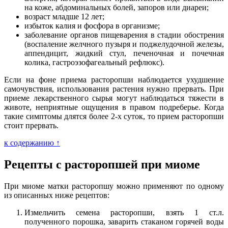
на коже, абдоминальных болей, запоров или диареи;
возраст младше 12 лет;
избыток калия и фосфора в организме;
заболевание органов пищеварения в стадии обострения
(воспаление желчного пузыря и поджелудочной железы,
аппендицит, жидкий стул, печеночная и почечная
колика, гастроэзофагеальный рефлюкс).
Если на фоне приема расторопши наблюдается ухудшение
самочувствия, использования растения нужно прервать. При
приеме лекарственного сырья могут наблюдаться тяжести в
животе, неприятные ощущения в правом подреберье. Когда
такие симптомы длятся более 2-х суток, то прием расторопши
стоит прервать.
к содержанию ↑
Рецепты с расторопшей при миоме
При миоме матки расторопшу можно применяют по одному
из описанных ниже рецептов:
Измельчить семена расторопши, взять 1 ст.л.
полученного порошка, заварить стаканом горячей воды