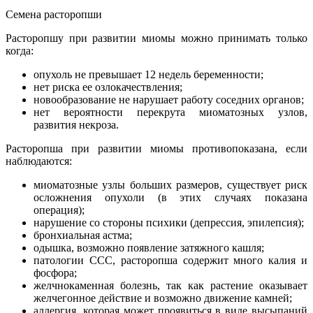
Семена расторопши
Расторопшу при развитии миомы можно принимать только
когда:
опухоль не превышает 12 недель беременности;
нет риска ее озлокачествления;
новообразование не нарушает работу соседних органов;
нет вероятности перекрута миоматозных узлов,
развития некроза.
Расторопша при развитии миомы противопоказана, если
наблюдаются:
миоматозные узлы больших размеров, существует риск
осложнения опухоли (в этих случаях показана
операция);
нарушение со стороны психики (депрессия, эпилепсия);
бронхиальная астма;
одышка, возможно появление затяжного кашля;
патологии ССС, расторопша содержит много калия и
фосфора;
желчнокаменная болезнь, так как растение оказывает
желчегонное действие и возможно движение камней;
аллергия, которая может проявиться в виде высыпаний