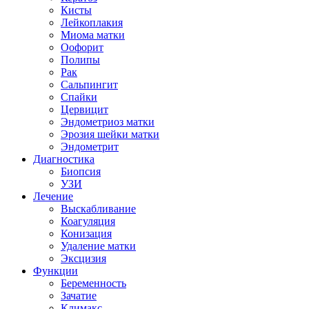
Кисты
Лейкоплакия
Миома матки
Оофорит
Полипы
Рак
Сальпингит
Спайки
Цервицит
Эндометриоз матки
Эрозия шейки матки
Эндометрит
Диагностика
Биопсия
УЗИ
Лечение
Выскабливание
Коагуляция
Конизация
Удаление матки
Эксцизия
Функции
Беременность
Зачатие
Климакс