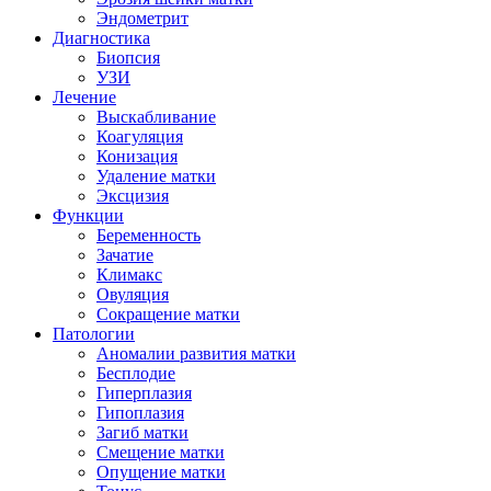
Эндометрит
Диагностика
Биопсия
УЗИ
Лечение
Выскабливание
Коагуляция
Конизация
Удаление матки
Эксцизия
Функции
Беременность
Зачатие
Климакс
Овуляция
Сокращение матки
Патологии
Аномалии развития матки
Бесплодие
Гиперплазия
Гипоплазия
Загиб матки
Смещение матки
Опущение матки