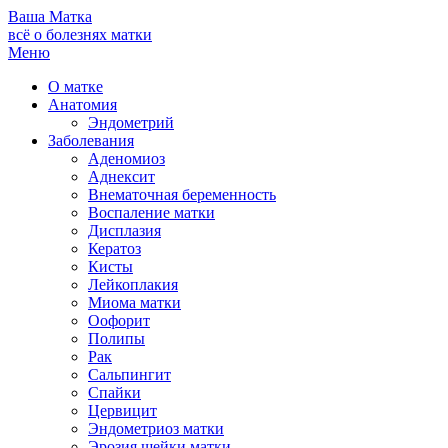
Ваша
Матка
всё о болезнях матки
Меню
О матке
Анатомия
Эндометрий
Заболевания
Аденомиоз
Аднексит
Внематочная беременность
Воспаление матки
Дисплазия
Кератоз
Кисты
Лейкоплакия
Миома матки
Оофорит
Полипы
Рак
Сальпингит
Спайки
Цервицит
Эндометриоз матки
Эрозия шейки матки