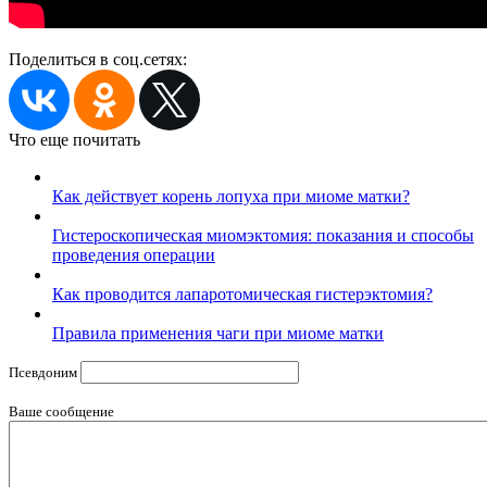
Поделиться в соц.сетях:
Что еще почитать
Как действует корень лопуха при миоме матки?
Гистероскопическая миомэктомия: показания и способы
проведения операции
Как проводится лапаротомическая гистерэктомия?
Правила применения чаги при миоме матки
Псевдоним
Ваше сообщение