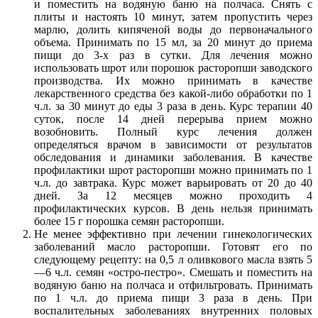
и поместить на водяную баню на полчаса. Снять с
плиты и настоять 10 минут, затем пропустить через
марлю, долить кипяченой воды до первоначального
объема. Принимать по 15 мл, за 20 минут до приема
пищи до 3-х раз в сутки. Для лечения можно
использовать шрот или порошок расторопши заводского
производства. Их можно принимать в качестве
лекарственного средства без какой-либо обработки по 1
ч.л. за 30 минут до еды 3 раза в день. Курс терапии 40
суток, после 14 дней перерыва прием можно
возобновить. Полный курс лечения должен
определяться врачом в зависимости от результатов
обследования и динамики заболевания. В качестве
профилактики шрот расторопши можно принимать по 1
ч.л. до завтрака. Курс может варьировать от 20 до 40
дней. За 12 месяцев можно проходить 4
профилактических курсов. В день нельзя принимать
более 15 г порошка семян расторопши.
Не менее эффективно при лечении гинекологических
заболеваний масло расторопши. Готовят его по
следующему рецепту: на 0,5 л оливкового масла взять 5
—6 ч.л. семян «остро-пестро». Смешать и поместить на
водяную баню на полчаса и отфильтровать. Принимать
по 1 ч.л. до приема пищи 3 раза в день. При
воспалительных заболеваниях внутренних половых