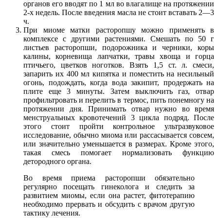
органов его вводят по 1 мл во влагалище на протяжении
2-х недель. После введения масла не стоит вставать 2—3
ч.
При миоме матки расторопшу можно применять в
комплексе с другими растениями. Смешать по 50 г
листьев расторопши, подорожника и черники, коры
калины, корневища лапчатки, травы хвоща и горца
птичьего, цветков ноготков. Взять 1,5 ст. л. смеси,
запарить их 400 мл кипятка и поместить на несильный
огонь, подождать, когда вода закипит, продержать на
плите еще 3 минуты. Затем выключить газ, отвар
профильтровать и перелить в термос, пить понемногу на
протяжении дня. Принимать отвар нужно во время
менструальных кровотечений 3 цикла подряд. После
этого стоит пройти контрольное ультразвуковое
исследование, обычно миома или рассасывается совсем,
или значительно уменьшается в размерах. Кроме этого,
такая смесь помогает нормализовать функцию
детородного органа.
Во время приема расторопши обязательно
регулярно посещать гинеколога и следить за
развитием миомы, если она растет, фитотерапию
необходимо прервать и обсудить с врачом другую
тактику лечения.