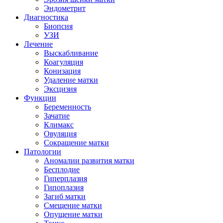
Эндометрит
Диагностика
Биопсия
УЗИ
Лечение
Выскабливание
Коагуляция
Конизация
Удаление матки
Эксцизия
Функции
Беременность
Зачатие
Климакс
Овуляция
Сокращение матки
Патологии
Аномалии развития матки
Бесплодие
Гиперплазия
Гипоплазия
Загиб матки
Смещение матки
Опущение матки