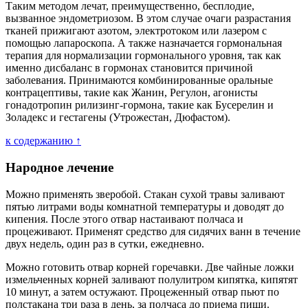
Таким методом лечат, преимущественно, бесплодие,
вызванное эндометриозом. В этом случае очаги разрастания
тканей прижигают азотом, электротоком или лазером с
помощью лапароскопа. А также назначается гормональная
терапия для нормализации гормонального уровня, так как
именно дисбаланс в гормонах становится причиной
заболевания. Принимаются комбинированные оральные
контрацептивы, такие как Жанин, Регулон, агонисты
гонадотропин рилизинг-гормона, такие как Бусерелин и
Золадекс и гестагены (Утрожестан, Дюфастом).
к содержанию ↑
Народное лечение
Можно применять зверобой. Стакан сухой травы заливают
пятью литрами воды комнатной температуры и доводят до
кипения. После этого отвар настаивают полчаса и
процеживают. Применят средство для сидячих ванн в течение
двух недель, один раз в сутки, ежедневно.
Можно готовить отвар корней горечавки. Две чайные ложки
измельченных корней заливают полулитром кипятка, кипятят
10 минут, а затем остужают. Процеженный отвар пьют по
полстакана три раза в день, за полчаса до приема пищи.