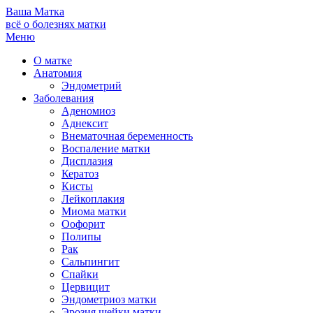
Ваша
Матка
всё о болезнях матки
Меню
О матке
Анатомия
Эндометрий
Заболевания
Аденомиоз
Аднексит
Внематочная беременность
Воспаление матки
Дисплазия
Кератоз
Кисты
Лейкоплакия
Миома матки
Оофорит
Полипы
Рак
Сальпингит
Спайки
Цервицит
Эндометриоз матки
Эрозия шейки матки