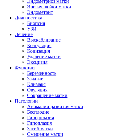
Эндометриоз матки
Эрозия шейки матки
Эндометрит
Диагностика
Биопсия
УЗИ
Лечение
Выскабливание
Коагуляция
Конизация
Удаление матки
Эксцизия
Функции
Беременность
Зачатие
Климакс
Овуляция
Сокращение матки
Патологии
Аномалии развития матки
Бесплодие
Гиперплазия
Гипоплазия
Загиб матки
Смещение матки