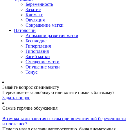
Беременность
Зачатие
Климакс
Овуляция
Сокращение матки
Патологии
Аномалии развития матки
Бесплодие
Гиперплазия
Гипоплазия
Загиб матки
Смещение матки
Опущение матки
Тонус
Задайте вопрос специалисту
Переживаете за любимую или хотите помочь близкому?
Задать вопрос
Самые горячие обсуждения
Возможны ли занятия сексом при внематочной беременности
и после нее?
Неделю назад сделали лапороскопию, была внематочная