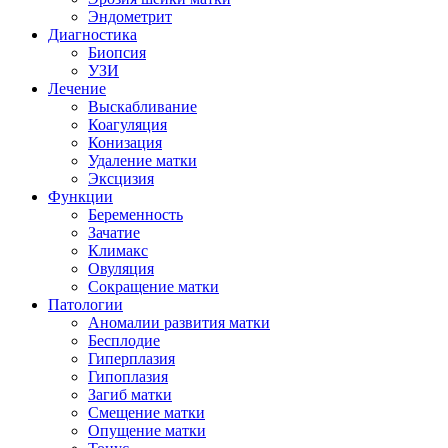
Эндометрит
Диагностика
Биопсия
УЗИ
Лечение
Выскабливание
Коагуляция
Конизация
Удаление матки
Эксцизия
Функции
Беременность
Зачатие
Климакс
Овуляция
Сокращение матки
Патологии
Аномалии развития матки
Бесплодие
Гиперплазия
Гипоплазия
Загиб матки
Смещение матки
Опущение матки