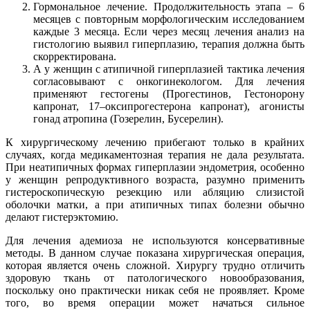
Гормональное лечение. Продолжительность этапа – 6
месяцев с повторным морфологическим исследованием
каждые 3 месяца. Если через месяц лечения анализ на
гистологию выявил гиперплазию, терапия должна быть
скорректирована.
А у женщин с атипичной гиперплазией тактика лечения
согласовывают с онкогинекологом. Для лечения
применяют гестогены (Прогестинов, Гестонорону
капронат, 17–оксипрогестерона капронат), агонисты
гонад атропина (Гозерелин, Бусерелин).
К хирургическому лечению прибегают только в крайних
случаях, когда медикаментозная терапия не дала результата.
При неатипичных формах гиперплазии эндометрия, особенно
у женщин репродуктивного возраста, разумно применить
гистероскопическую резекцию или абляцию слизистой
оболочки матки, а при атипичных типах болезни обычно
делают гистерэктомию.
Для лечения адемиоза не используются консервативные
методы. В данном случае показана хирургическая операция,
которая является очень сложной. Хирургу трудно отличить
здоровую ткань от патологического новообразования,
поскольку оно практически никак себя не проявляет. Кроме
того, во время операции может начаться сильное