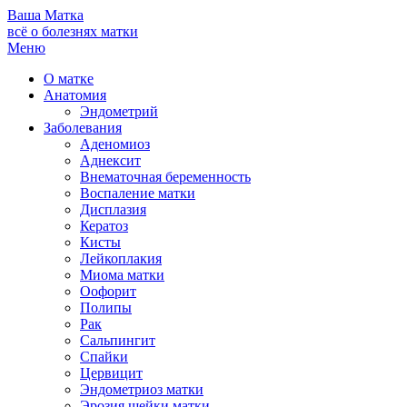
Ваша
Матка
всё о болезнях матки
Меню
О матке
Анатомия
Эндометрий
Заболевания
Аденомиоз
Аднексит
Внематочная беременность
Воспаление матки
Дисплазия
Кератоз
Кисты
Лейкоплакия
Миома матки
Оофорит
Полипы
Рак
Сальпингит
Спайки
Цервицит
Эндометриоз матки
Эрозия шейки матки