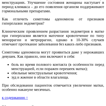
менструациях. Улучшение состояния женщины наступает в
период климакса – до его появления организм поддерживают
гормональными препаратами.
Как отличить симптомы аденомиоза от признаков
гиперплазии эндометрия?
Клиническим проявлением разрастания эндометрия в матке
при гиперплазии является маточное кровотечение по типу
меноррагии и метроррагии, однако в 10-30% случаев
отмечают протекание заболевания без каких-либо признаков.
Симптомы аденомиоза могут проявиться даже у нерожавших
девушек. Как правило, они включают в себя:
боль во время полового контакта (в особенности перед
менструацией, если поражен перешеек матки);
обильные менструальные кровотечения;
зуд и жжение в области влагалища.
При обследовании пациенток отмечается увеличение матки,
особенно накануне месячных.
к содержанию ↑