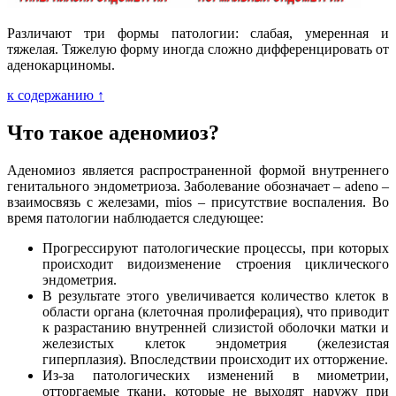
Различают три формы патологии: слабая, умеренная и
тяжелая. Тяжелую форму иногда сложно дифференцировать от
аденокарциномы.
к содержанию ↑
Что такое аденомиоз?
Аденомиоз является распространенной формой внутреннего
генитального эндометриоза. Заболевание обозначает – adeno –
взаимосвязь с железами, mios – присутствие воспаления. Во
время патологии наблюдается следующее:
Прогрессируют патологические процессы, при которых
происходит видоизменение строения циклического
эндометрия.
В результате этого увеличивается количество клеток в
области органа (клеточная пролиферация), что приводит
к разрастанию внутренней слизистой оболочки матки и
железистых клеток эндометрия (железистая
гиперплазия). Впоследствии происходит их отторжение.
Из-за патологических изменений в миометрии,
отторгаемые ткани, которые не выходят наружу при