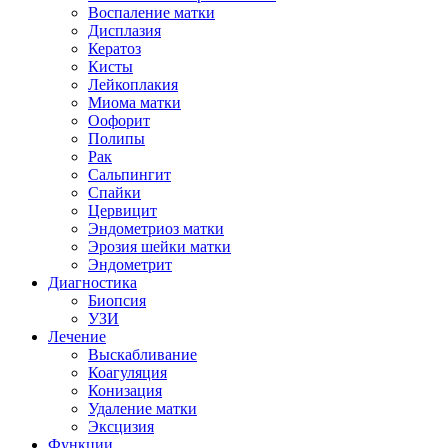
Воспаление матки
Дисплазия
Кератоз
Кисты
Лейкоплакия
Миома матки
Оофорит
Полипы
Рак
Сальпингит
Спайки
Цервицит
Эндометриоз матки
Эрозия шейки матки
Эндометрит
Диагностика
Биопсия
УЗИ
Лечение
Выскабливание
Коагуляция
Конизация
Удаление матки
Эксцизия
Функции