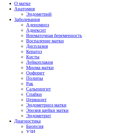
О матке
Анатомия
Эндометрий
Заболевания
Аденомиоз
Аднексит
Внематочная беременность
Воспаление матки
Дисплазия
Кератоз
Кисты
Лейкоплакия
Миома матки
Оофорит
Полипы
Рак
Сальпингит
Спайки
Цервицит
Эндометриоз матки
Эрозия шейки матки
Эндометрит
Диагностика
Биопсия
УЗИ