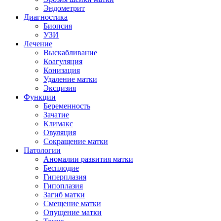
Эндометрит
Диагностика
Биопсия
УЗИ
Лечение
Выскабливание
Коагуляция
Конизация
Удаление матки
Эксцизия
Функции
Беременность
Зачатие
Климакс
Овуляция
Сокращение матки
Патологии
Аномалии развития матки
Бесплодие
Гиперплазия
Гипоплазия
Загиб матки
Смещение матки
Опущение матки