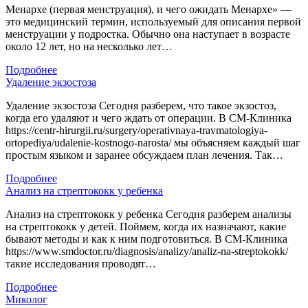
Менархе (первая менструация), и чего ожидать Менархе» —
это медицинский термин, используемый для описания первой
менструации у подростка. Обычно она наступает в возрасте
около 12 лет, но на несколько лет…
Подробнее
Удаление экзостоза
Удаление экзостоза Сегодня разберем, что такое экзостоз,
когда его удаляют и чего ждать от операции. В СМ-Клиника
https://centr-hirurgii.ru/surgery/operativnaya-travmatologiya-
ortopediya/udalenie-kostnogo-narosta/ мы объясняем каждый шаг
простым языком и заранее обсуждаем план лечения. Так…
Подробнее
Анализ на стрептококк у ребенка
Анализ на стрептококк у ребенка Сегодня разберем анализы
на стрептококк у детей. Поймем, когда их назначают, какие
бывают методы и как к ним подготовиться. В СМ-Клиника
https://www.smdoctor.ru/diagnosis/analizy/analiz-na-streptokokk/
такие исследования проводят…
Подробнее
Миколог