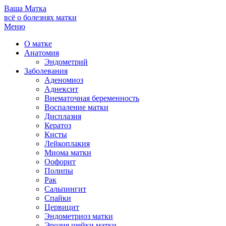
Ваша
Матка
всё о болезнях матки
Меню
О матке
Анатомия
Эндометрий
Заболевания
Аденомиоз
Аднексит
Внематочная беременность
Воспаление матки
Дисплазия
Кератоз
Кисты
Лейкоплакия
Миома матки
Оофорит
Полипы
Рак
Сальпингит
Спайки
Цервицит
Эндометриоз матки
Эрозия шейки матки