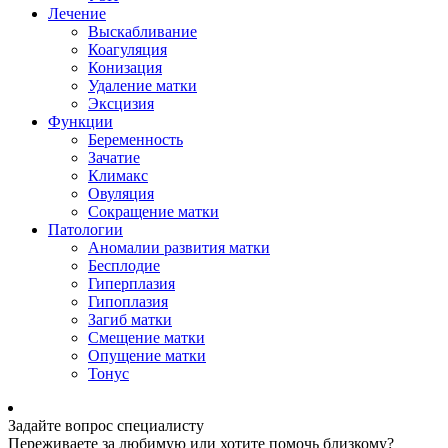
Лечение
Выскабливание
Коагуляция
Конизация
Удаление матки
Эксцизия
Функции
Беременность
Зачатие
Климакс
Овуляция
Сокращение матки
Патологии
Аномалии развития матки
Бесплодие
Гиперплазия
Гипоплазия
Загиб матки
Смещение матки
Опущение матки
Тонус
Задайте вопрос специалисту
Переживаете за любимую или хотите помочь близкому?