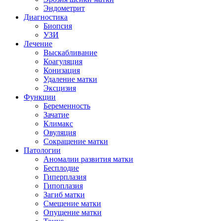
Эндометрит
Диагностика
Биопсия
УЗИ
Лечение
Выскабливание
Коагуляция
Конизация
Удаление матки
Эксцизия
Функции
Беременность
Зачатие
Климакс
Овуляция
Сокращение матки
Патологии
Аномалии развития матки
Бесплодие
Гиперплазия
Гипоплазия
Загиб матки
Смещение матки
Опущение матки