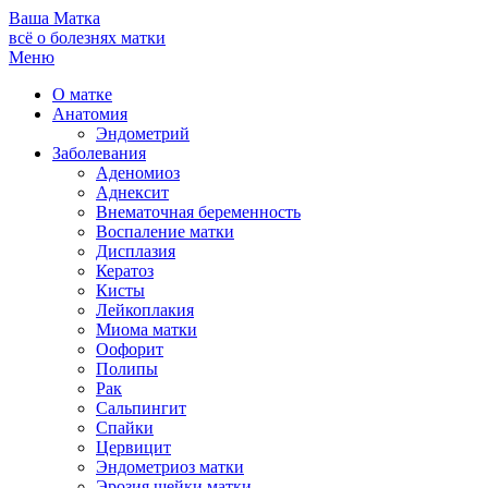
Ваша
Матка
всё о болезнях матки
Меню
О матке
Анатомия
Эндометрий
Заболевания
Аденомиоз
Аднексит
Внематочная беременность
Воспаление матки
Дисплазия
Кератоз
Кисты
Лейкоплакия
Миома матки
Оофорит
Полипы
Рак
Сальпингит
Спайки
Цервицит
Эндометриоз матки
Эрозия шейки матки