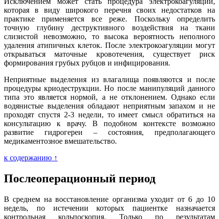
Исключением может стать процедура электрокоагуляции,
которая в виду широкого перечня своих недостатков на
практике применяется все реже. Поскольку определить
точную глубину деструктивного воздействия на ткани
слизистой невозможно, то высока вероятность неполного
удаления атипичных клеток. После электрокоагуляции могут
открываться маточные кровотечения, существует риск
формирования грубых рубцов и инфицирования.
Неприятные выделения из влагалища появляются и после
процедуры криодеструкции. Но после манипуляций данного
типа это является нормой, а не отклонением. Однако если
водянистые выделения обладают неприятным запахом и не
проходят спустя 2-3 недели, то имеет смысл обратиться на
консультацию к врачу. В подобном контексте возможно
развитие гидрогереи – состояния, предполагающего
медикаментозное вмешательство.
к содержанию ↑
Послеоперационный период
В среднем на восстановление организма уходит от 6 до 10
недель, по истечении которых пациентке назначается
контрольная кольпоскопия. Только по результатам