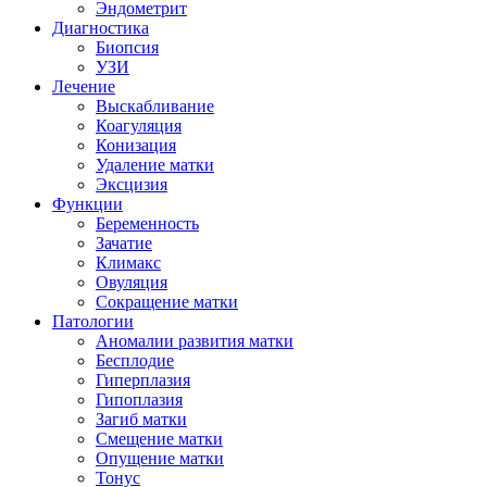
Эндометрит
Диагностика
Биопсия
УЗИ
Лечение
Выскабливание
Коагуляция
Конизация
Удаление матки
Эксцизия
Функции
Беременность
Зачатие
Климакс
Овуляция
Сокращение матки
Патологии
Аномалии развития матки
Бесплодие
Гиперплазия
Гипоплазия
Загиб матки
Смещение матки
Опущение матки
Тонус