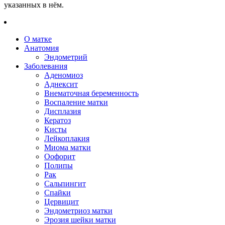
указанных в нём.
О матке
Анатомия
Эндометрий
Заболевания
Аденомиоз
Аднексит
Внематочная беременность
Воспаление матки
Дисплазия
Кератоз
Кисты
Лейкоплакия
Миома матки
Оофорит
Полипы
Рак
Сальпингит
Спайки
Цервицит
Эндометриоз матки
Эрозия шейки матки