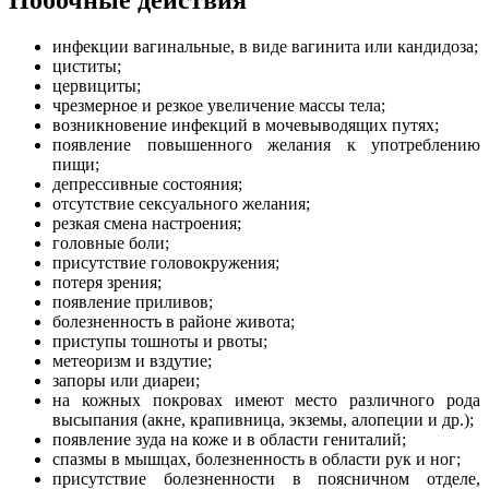
инфекции вагинальные, в виде вагинита или кандидоза;
циститы;
цервициты;
чрезмерное и резкое увеличение массы тела;
возникновение инфекций в мочевыводящих путях;
появление повышенного желания к употреблению
пищи;
депрессивные состояния;
отсутствие сексуального желания;
резкая смена настроения;
головные боли;
присутствие головокружения;
потеря зрения;
появление приливов;
болезненность в районе живота;
приступы тошноты и рвоты;
метеоризм и вздутие;
запоры или диареи;
на кожных покровах имеют место различного рода
высыпания (акне, крапивница, экземы, алопеции и др.);
появление зуда на коже и в области гениталий;
спазмы в мышцах, болезненность в области рук и ног;
присутствие болезненности в поясничном отделе,