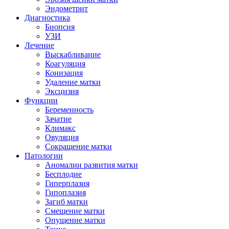
Эндометрит
Диагностика
Биопсия
УЗИ
Лечение
Выскабливание
Коагуляция
Конизация
Удаление матки
Эксцизия
Функции
Беременность
Зачатие
Климакс
Овуляция
Сокращение матки
Патологии
Аномалии развития матки
Бесплодие
Гиперплазия
Гипоплазия
Загиб матки
Смещение матки
Опущение матки