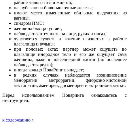
районе малого таза и живота;
нагрубевают и болят молочные железы;
имеют место измененные обильные выделения из
вагины;
синдром ПМС;
женщина быстро устает;
наблюдается отечность на лице, руках и ногах;
чувствуется сухость и жжение слизистых в районе
влагалища и вульвы;
при половых актах партнер может ощущать во
влагалище инородное тело и его же ощущает сама
женщина, даже в повседневной жизни (но последнее
наблюдается редко);
иногда кольцо НоваРинг выпадает;
в редких случаях наблюдается возникновение
меноррагии, метроррагии, фиброзно-кистозной
мастопатии, аменореи, дисменореи и эктропиона матки.
Перед использованием Новаринга ознакомьтесь с
инструкцией.
к содержанию ↑