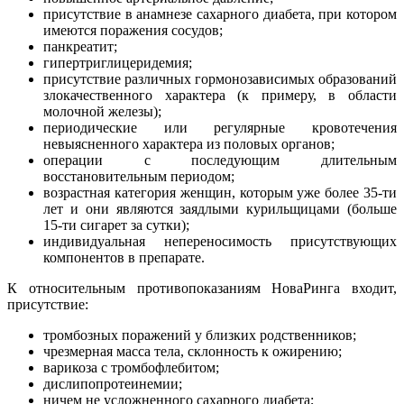
присутствие в анамнезе сахарного диабета, при котором
имеются поражения сосудов;
панкреатит;
гипертриглицеридемия;
присутствие различных гормонозависимых образований
злокачественного характера (к примеру, в области
молочной железы);
периодические или регулярные кровотечения
невыясненного характера из половых органов;
операции с последующим длительным
восстановительным периодом;
возрастная категория женщин, которым уже более 35-ти
лет и они являются заядлыми курильщицами (больше
15-ти сигарет за сутки);
индивидуальная непереносимость присутствующих
компонентов в препарате.
К относительным противопоказаниям НоваРинга входит,
присутствие:
тромбозных поражений у близких родственников;
чрезмерная масса тела, склонность к ожирению;
варикоза с тромбофлебитом;
дислипопротеинемии;
ничем не усложненного сахарного диабета;