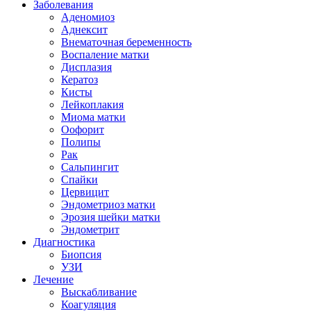
Заболевания
Аденомиоз
Аднексит
Внематочная беременность
Воспаление матки
Дисплазия
Кератоз
Кисты
Лейкоплакия
Миома матки
Оофорит
Полипы
Рак
Сальпингит
Спайки
Цервицит
Эндометриоз матки
Эрозия шейки матки
Эндометрит
Диагностика
Биопсия
УЗИ
Лечение
Выскабливание
Коагуляция