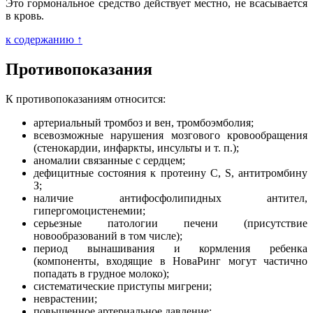
Это гормональное средство действует местно, не всасывается
в кровь.
к содержанию ↑
Противопоказания
К противопоказаниям относится:
артериальный тромбоз и вен, тромбоэмболия;
всевозможные нарушения мозгового кровообращения
(стенокардии, инфаркты, инсульты и т. п.);
аномалии связанные с сердцем;
дефицитные состояния к протеину С, S, антитромбину
З;
наличие антифосфолипидных антител,
гипергомоцистенемии;
серьезные патологии печени (присутствие
новообразований в том числе);
период вынашивания и кормления ребенка
(компоненты, входящие в НоваРинг могут частично
попадать в грудное молоко);
систематические приступы мигрени;
неврастении;
повышенное артериальное давление;