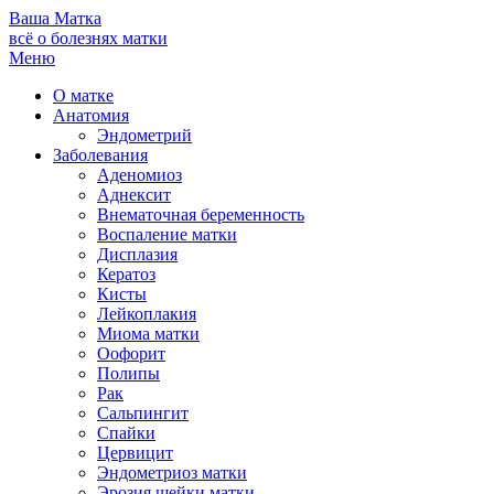
Ваша
Матка
всё о болезнях матки
Меню
О матке
Анатомия
Эндометрий
Заболевания
Аденомиоз
Аднексит
Внематочная беременность
Воспаление матки
Дисплазия
Кератоз
Кисты
Лейкоплакия
Миома матки
Оофорит
Полипы
Рак
Сальпингит
Спайки
Цервицит
Эндометриоз матки
Эрозия шейки матки