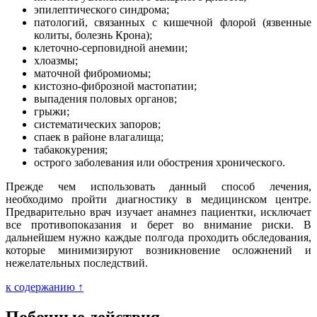
эпилептического синдрома;
патологий, связанных с кишечной флорой (язвенные
колиты, болезнь Крона);
клеточно-серповидной анемии;
хлоазмы;
маточной фибромиомы;
кистозно-фиброзной мастопатии;
выпадения половых органов;
грыжи;
систематических запоров;
спаек в районе влагалища;
табакокурения;
острого заболевания или обострения хронического.
Прежде чем использовать данный способ лечения,
необходимо пройти диагностику в медицинском центре.
Предварительно врач изучает анамнез пациентки, исключает
все противопоказания и берет во внимание риски. В
дальнейшем нужно каждые полгода проходить обследования,
которые минимизируют возникновение осложнений и
нежелательных последствий.
к содержанию ↑
Побочные действия