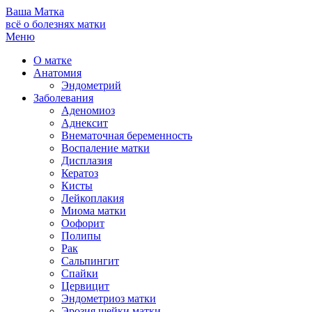
Ваша
Матка
всё о болезнях матки
Меню
О матке
Анатомия
Эндометрий
Заболевания
Аденомиоз
Аднексит
Внематочная беременность
Воспаление матки
Дисплазия
Кератоз
Кисты
Лейкоплакия
Миома матки
Оофорит
Полипы
Рак
Сальпингит
Спайки
Цервицит
Эндометриоз матки
Эрозия шейки матки