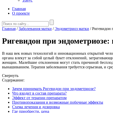
Тонус
Главная
О проекте
Главная
/
Заболевания матки
/
Эндометриоз матки
/
Ригевидон п
Ригевидон при эндометриозе: 
В наш век новых технологий и инновационных открытий челов
органа влекут за собой целый букет отклонений, затрагивающ
женщин. Малейшие отклонения могут стать причиной бесплоди
вынашиванием. Терапия заболевания требуется серьезная, и ср
Свернуть
Содержание:
Зачем принимать Ригевидон при эндометриозе?
Что входит в состав препарата?
Эффект от терапии препаратом
Противопоказания и возможные побочные эффекты
Схема лечения и дозировка
Где приобрести, цена