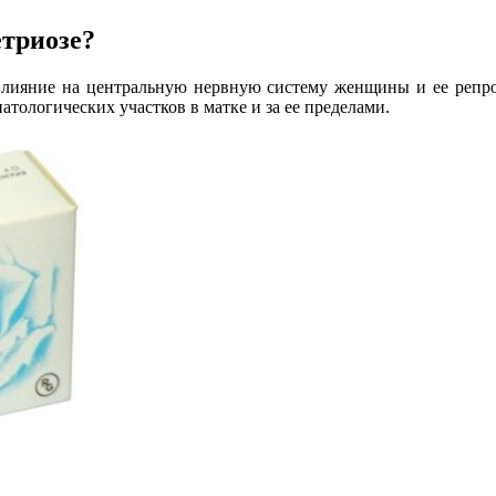
етриозе?
влияние на центральную нервную систему женщины и ее репро
тологических участков в матке и за ее пределами.