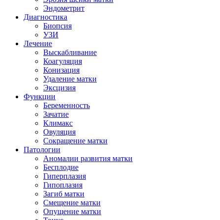
Эндометрит
Диагностика
Биопсия
УЗИ
Лечение
Выскабливание
Коагуляция
Конизация
Удаление матки
Эксцизия
Функции
Беременность
Зачатие
Климакс
Овуляция
Сокращение матки
Патологии
Аномалии развития матки
Бесплодие
Гиперплазия
Гипоплазия
Загиб матки
Смещение матки
Опущение матки