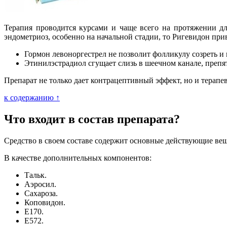
Терапия проводится курсами и чаще всего на протяжении д
эндометриоз, особенно на начальной стадии, то Ригевидон пр
Гормон левоноргестрел не позволит фолликулу созреть и 
Этинилэстрадиол сгущает слизь в шеечном канале, преп
Препарат не только дает контрацептивный эффект, но и терапе
к содержанию ↑
Что входит в состав препарата?
Средство в своем составе содержит основные действующие веще
В качестве дополнительных компонентов:
Тальк.
Аэросил.
Сахароза.
Коповидон.
Е170.
Е572.