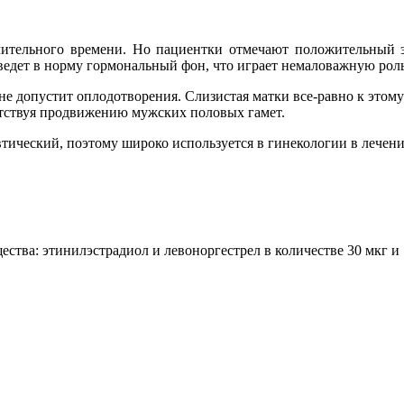
лительного времени. Но пациентки отмечают положительный 
иведет в норму гормональный фон, что играет немаловажную рол
не допустит оплодотворения. Слизистая матки все-равно к этому
ятствуя продвижению мужских половых гамет.
втический, поэтому широко используется в гинекологии в лечени
ства: этинилэстрадиол и левоноргестрел в количестве 30 мкг и 