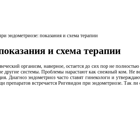
ри эндометриозе: показания и схема терапии
показания и схема терапии
еческий организм, наверное, остается до сих пор не полность
ие другие системы. Проблемы нарастают как снежный ком. Не вс
я. Диагноз эндометриоз часто ставят гинекологи и утверждают
еди препаратов встречается Ригевидон при эндометриозе. Так л