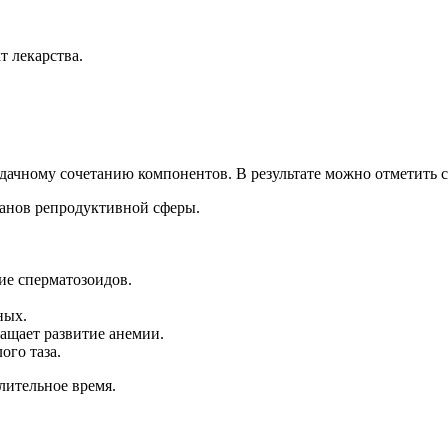
 лекарства.
 удачному сочетанию компонентов. В результате можно отметит
анов репродуктивной сферы.
ие сперматозоидов.
ных.
ращает развитие анемии.
ого таза.
лительное время.