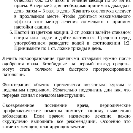
отделяют сок. Его пьют в течение месяца по 10 мл на
прием. В первые 2 дня необходимо принимать дважды в
день, затем – 3 раза в день. Хранить сок лопуха следует
в прохладном месте. Чтобы добиться максимального
эффекта этот метод лечения совмещают с приемом
настойки акации.
Настой из цветков акации. 2 ст. ложки залейте стаканом
спирта или водки и дайте настояться. Средство перед
употреблением разведите водой в соотношении 1:2.
Принимайте по 1 ст. ложке трижды в день.
Лечить новообразование травяными отварами нужно после
одобрения врача. Безобидные на первый взгляд средства
могут стать толчком для быстрого прогрессирования
патологии.
Фитотерапия обычно применяется месячным курсом с
недельным перерывом. Желательно подсчитать дни так, что
перерыв совпал с началом менструации.
Своевременное посещение врача, периодические
профилактические осмотры помогут раннему выявлению
заболевания. Если врачом назначено лечение, важно
скрупулезно выполнять все рекомендации. Особенно это
касается женщин, планирующих зачатие.