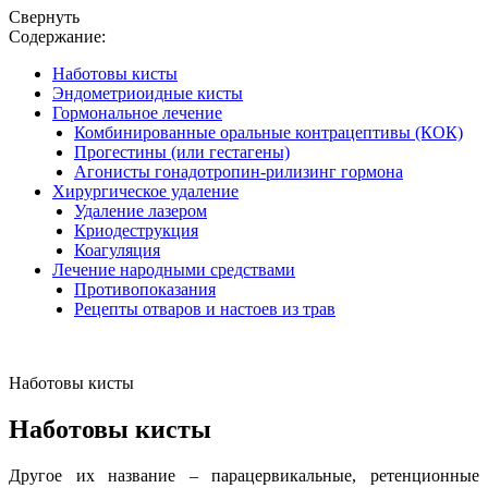
Свернуть
Содержание:
Наботовы кисты
Эндометриоидные кисты
Гормональное лечение
Комбинированные оральные контрацептивы (КОК)
Прогестины (или гестагены)
Агонисты гонадотропин-рилизинг гормона
Хирургическое удаление
Удаление лазером
Криодеструкция
Коагуляция
Лечение народными средствами
Противопоказания
Рецепты отваров и настоев из трав
Наботовы кисты
Наботовы кисты
Другое их название – парацервикальные, ретенционные