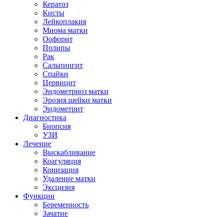
Кератоз
Кисты
Лейкоплакия
Миома матки
Оофорит
Полипы
Рак
Сальпингит
Спайки
Цервицит
Эндометриоз матки
Эрозия шейки матки
Эндометрит
Диагностика
Биопсия
УЗИ
Лечение
Выскабливание
Коагуляция
Конизация
Удаление матки
Эксцизия
Функции
Беременность
Зачатие