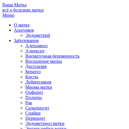
Ваша
Матка
всё о болезнях матки
Меню
О матке
Анатомия
Эндометрий
Заболевания
Аденомиоз
Аднексит
Внематочная беременность
Воспаление матки
Дисплазия
Кератоз
Кисты
Лейкоплакия
Миома матки
Оофорит
Полипы
Рак
Сальпингит
Спайки
Цервицит
Эндометриоз матки
Эрозия шейки матки