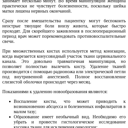
занимает несколько минут. Во время манипуляции женщина
практически не чувствует болезненности, поскольку шейка
матки лишена нервных окончаний.
Сразу после вмешательства пациентку могут беспокоить
неострые тянущие боли внизу живота, которые быстро
проходят. Для скорейшего заживления в послеоперационный
период врач может порекомендовать противовоспалительные
свечи.
При множественных кистах используется метод конизации,
когда вырезается конусовидный участок ткани цервикального
канала. Это довольно травматичная манипуляция, но
позволяет полностью вылечить кисту. Удаление тканей
производится с помощью радионожа или электрической петли
под внутривенной анестезией. Полное восстановление
слизистой оболочки происходит через месяц.
Показаниями к удалению новообразования являются:
Воспаление кисты, что может приводить к
возникновению абсцесса и болезненных инфильтратов в
малом тазу;
Образование имеет необычный вид. Необходимо его
убрать и провести гистологическое исследование
кусочка ткани для исключения онкологии;