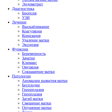
Эндометрит
Диагностика
Биопсия
УЗИ
Лечение
Выскабливание
Коагуляция
Конизация
Удаление матки
Эксцизия
Функции
Беременность
Зачатие
Климакс
Овуляция
Сокращение матки
Патологии
Аномалии развития матки
Бесплодие
Гиперплазия
Гипоплазия
Загиб матки
Смещение матки
Опущение матки