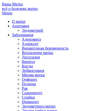
Ваша
Матка
всё о болезнях матки
Меню
О матке
Анатомия
Эндометрий
Заболевания
Аденомиоз
Аднексит
Внематочная беременность
Воспаление матки
Дисплазия
Кератоз
Кисты
Лейкоплакия
Миома матки
Оофорит
Полипы
Рак
Сальпингит
Спайки
Цервицит
Эндометриоз матки
Эрозия шейки матки