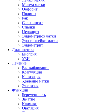
Лейкоплакия
Миома матки
Оофорит
Полипы
Рак
Сальпингит
Спайки
Цервицит
Эндометриоз матки
Эрозия шейки матки
Эндометрит
Диагностика
Биопсия
УЗИ
Лечение
Выскабливание
Коагуляция
Конизация
Удаление матки
Эксцизия
Функции
Беременность
Зачатие
Климакс
Овуляция