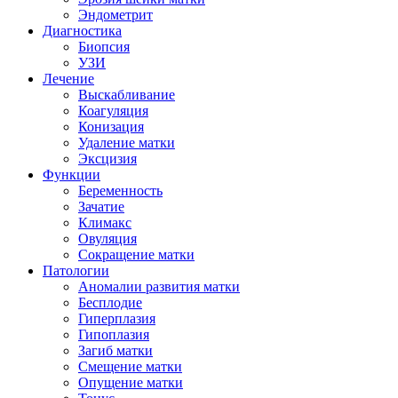
Эндометрит
Диагностика
Биопсия
УЗИ
Лечение
Выскабливание
Коагуляция
Конизация
Удаление матки
Эксцизия
Функции
Беременность
Зачатие
Климакс
Овуляция
Сокращение матки
Патологии
Аномалии развития матки
Бесплодие
Гиперплазия
Гипоплазия
Загиб матки
Смещение матки
Опущение матки