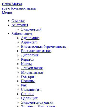
Ваша
Матка
всё о болезнях матки
Меню
О матке
Анатомия
Эндометрий
Заболевания
Аденомиоз
Аднексит
Внематочная беременность
Воспаление матки
Дисплазия
Кератоз
Кисты
Лейкоплакия
Миома матки
Оофорит
Полипы
Рак
Сальпингит
Спайки
Цервицит
Эндометриоз матки
Эрозия шейки матки