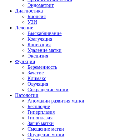
Эндометрит
Диагностика
Биопсия
УЗИ
Лечение
Выскабливание
Коагуляция
Конизация
Удаление матки
Эксцизия
Функции
Беременность
Зачатие
Климакс
Овуляция
Сокращение матки
Патологии
Аномалии развития матки
Бесплодие
Гиперплазия
Гипоплазия
Загиб матки
Смещение матки
Опущение матки