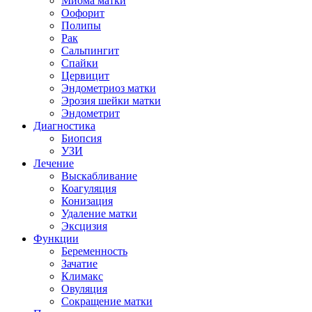
Миома матки
Оофорит
Полипы
Рак
Сальпингит
Спайки
Цервицит
Эндометриоз матки
Эрозия шейки матки
Эндометрит
Диагностика
Биопсия
УЗИ
Лечение
Выскабливание
Коагуляция
Конизация
Удаление матки
Эксцизия
Функции
Беременность
Зачатие
Климакс
Овуляция
Сокращение матки