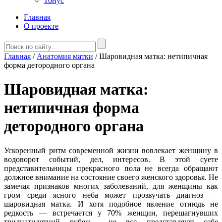
Тонус
Главная
О проекте
Главная
/
Анатомия матки
/
Шаровидная матка: нетипичная
форма детородного органа
Шаровидная матка:
нетипичная форма
детородного органа
Ускоренный ритм современной жизни вовлекает женщину в
водоворот событий, дел, интересов. В этой суете
представительницы прекрасного пола не всегда обращают
должное внимание на состояние своего женского здоровья. Не
замечая признаков многих заболеваний, для женщины как
гром среди ясного неба может прозвучать диагноз —
шаровидная матка. И хотя подобное явление отнюдь не
редкость — встречается у 70% женщин, перешагнувших
тридцатилетний рубеж— не все представляют себе