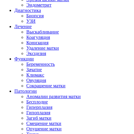
Эндометрит
Диагностика
Биопсия
УЗИ
Лечение
Выскабливание
Коагуляция
Конизация
Удаление матки
Эксцизия
Функции
Беременность
Зачатие
Климакс
Овуляция
Сокращение матки
Патологии
Аномалии развития матки
Бесплодие
Гиперплазия
Гипоплазия
Загиб матки
Смещение матки
Опущение матки