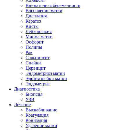
Аднексит
Внематочная беременность
Воспаление матки
Дисплазия
Кератоз
Кисты
Лейкоплакия
Миома матки
Оофорит
Полипы
Рак
Сальпингит
Спайки
Цервицит
Эндометриоз матки
Эрозия шейки матки
Эндометрит
Диагностика
Биопсия
УЗИ
Лечение
Выскабливание
Коагуляция
Конизация
Удаление матки