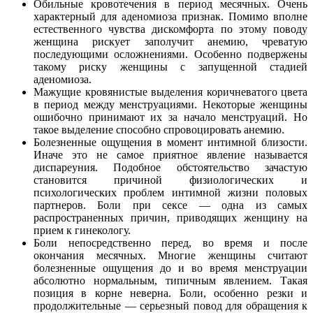
Обильные кровотечения в период месячных. Очень
характерный для аденомиоза признак. Помимо вполне
естественного чувства дискомфорта по этому поводу
женщина рискует заполучит анемию, чреватую
последующими осложнениями. Особенно подвержены
такому риску женщины с запущенной стадией
аденомиоза.
Мажущие кровянистые выделения коричневатого цвета
в период между менструациями. Некоторые женщины
ошибочно принимают их за начало менструаций. Но
такое выделение способно спровоцировать анемию.
Болезненные ощущения в момент интимной близости.
Иначе это не самое приятное явление называется
диспареуния. Подобное обстоятельство зачастую
становится причиной физиологических и
психологических проблем интимной жизни половых
партнеров. Боли при сексе — одна из самых
распространенных причин, приводящих женщину на
прием к гинекологу.
Боли непосредственно перед, во время и после
окончания месячных. Многие женщины считают
болезненные ощущения до и во время менструации
абсолютно нормальным, типичным явлением. Такая
позиция в корне неверна. Боли, особенно резки и
продолжительные — серьезный повод для обращения к