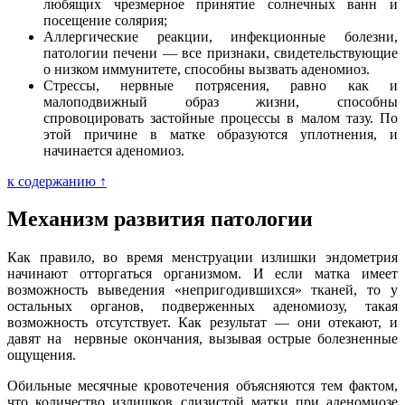
любящих чрезмерное принятие солнечных ванн и
посещение солярия;
Аллергические реакции, инфекционные болезни,
патологии печени — все признаки, свидетельствующие
о низком иммунитете, способны вызвать аденомиоз.
Стрессы, нервные потрясения, равно как и
малоподвижный образ жизни, способны
спровоцировать застойные процессы в малом тазу. По
этой причине в матке образуются уплотнения, и
начинается аденомиоз.
к содержанию ↑
Механизм развития патологии
Как правило, во время менструации излишки эндометрия
начинают отторгаться организмом. И если матка имеет
возможность выведения «непригодившихся» тканей, то у
остальных органов, подверженных аденомиозу, такая
возможность отсутствует. Как результат — они отекают, и
давят на нервные окончания, вызывая острые болезненные
ощущения.
Обильные месячные кровотечения объясняются тем фактом,
что количество излишков слизистой матки при аденомиозе