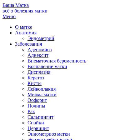
Ваша
Матка
всё о болезнях матки
Меню
О матке
Анатомия
Эндометрий
Заболевания
Аденомиоз
Аднексит
Внематочная беременность
Воспаление матки
Дисплазия
Кератоз
Кисты
Лейкоплакия
Миома матки
Оофорит
Полипы
Рак
Сальпингит
Спайки
Цервицит
Эндометриоз матки
Эрозия шейки матки