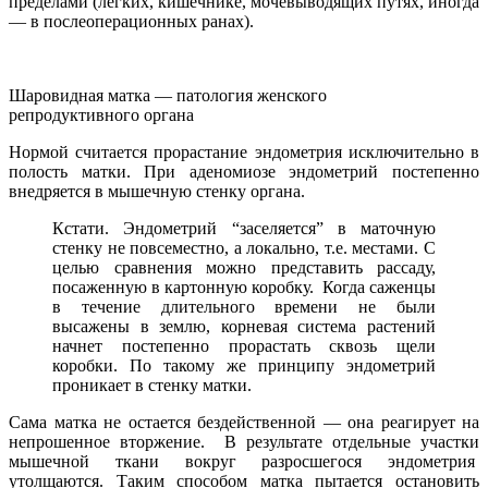
пределами (легких, кишечнике, мочевыводящих путях, иногда
— в послеоперационных ранах).
Шаровидная матка — патология женского
репродуктивного органа
Нормой считается прорастание эндометрия исключительно в
полость матки. При аденомиозе эндометрий постепенно
внедряется в мышечную стенку органа.
Кстати. Эндометрий “заселяется” в маточную
стенку не повсеместно, а локально, т.е. местами. С
целью сравнения можно представить рассаду,
посаженную в картонную коробку. Когда саженцы
в течение длительного времени не были
высажены в землю, корневая система растений
начнет постепенно прорастать сквозь щели
коробки. По такому же принципу эндометрий
проникает в стенку матки.
Сама матка не остается бездейственной — она реагирует на
непрошенное вторжение. В результате отдельные участки
мышечной ткани вокруг разросшегося эндометрия
утолщаются. Таким способом матка пытается остановить