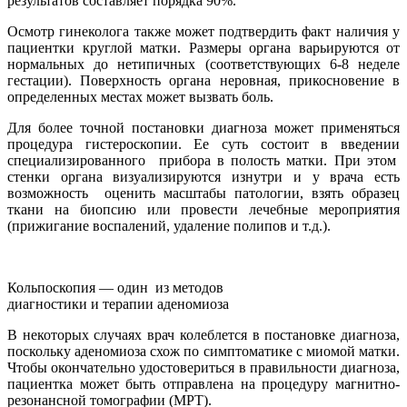
результатов составляет порядка 90%.
Осмотр гинеколога также может подтвердить факт наличия у
пациентки круглой матки. Размеры органа варьируются от
нормальных до нетипичных (соответствующих 6-8 неделе
гестации). Поверхность органа неровная, прикосновение в
определенных местах может вызвать боль.
Для более точной постановки диагноза может применяться
процедура гистероскопии. Ее суть состоит в введении
специализированного прибора в полость матки. При этом
стенки органа визуализируются изнутри и у врача есть
возможность оценить масштабы патологии, взять образец
ткани на биопсию или провести лечебные мероприятия
(прижигание воспалений, удаление полипов и т.д.).
Кольпоскопия — один из методов
диагностики и терапии аденомиоза
В некоторых случаях врач колеблется в постановке диагноза,
поскольку аденомиоза схож по симптоматике с миомой матки.
Чтобы окончательно удостовериться в правильности диагноза,
пациентка может быть отправлена на процедуру магнитно-
резонансной томографии (МРТ).